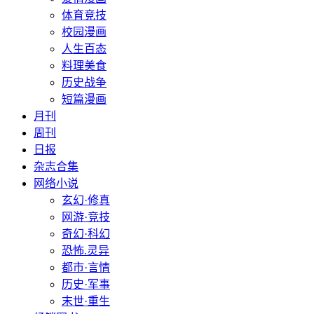
体育竞技
校园漫画
人生百态
料理美食
历史战争
短篇漫画
月刊
周刊
日报
杂志合集
网络小说
玄幻·修真
网游·竞技
奇幻·科幻
恐怖.灵异
都市·言情
历史·军事
末世·重生