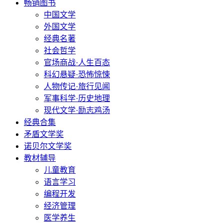
畅销图书
中国文学
外国文学
经典名著
社会哲学
官场商战·人生百态
科幻悬疑·恐怖惊悚
人物传记·旅行见闻
军事科学·历史地理
现代文学·励志鸡汤
经典合集
矛盾文学奖
诺贝尔文学奖
教材辅导
儿童教育
语言学习
编程开发
经济管理
医学养生