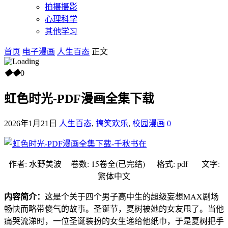
拍摄摄影
心理科学
其他学习
首页
电子漫画
人生百态
正文
◆
◆
0
虹色时光-PDF漫画全集下载
2026年1月21日
人生百态
,
搞笑欢乐
,
校园漫画
0
作者: 水野美波 卷数: 15卷全(已完结) 格式: pdf 文字:
繁体中文
内容简介：
这是个关于四个男子高中生的超级妄想MAX剧场
畅快而略带傻气的故事。圣诞节，夏树被她的女友甩了。当他
痛哭流涕时，一位圣诞装扮的女生递给他纸巾，于是夏树把手