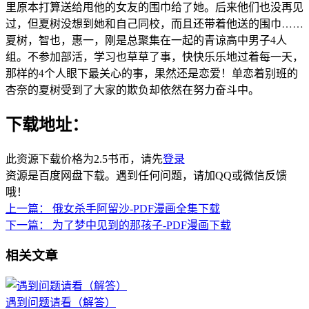
里原本打算送给甩他的女友的围巾给了她。后来他们也没再见
过，但夏树没想到她和自己同校，而且还带着他送的围巾……
夏树，智也，惠一，刚是总聚集在一起的青谅高中男子4人
组。不参加部活，学习也草草了事，快快乐乐地过着每一天，
那样的4个人眼下最关心的事，果然还是恋爱！单恋着别班的
杏奈的夏树受到了大家的欺负却依然在努力奋斗中。
下载地址：
此资源下载价格为
2.5
书币，请先
登录
资源是百度网盘下载。遇到任何问题，请加QQ或微信反馈
哦！
上一篇：
俄女杀手阿留沙-PDF漫画全集下载
下一篇：
为了梦中见到的那孩子-PDF漫画下载
相关文章
遇到问题请看（解答）