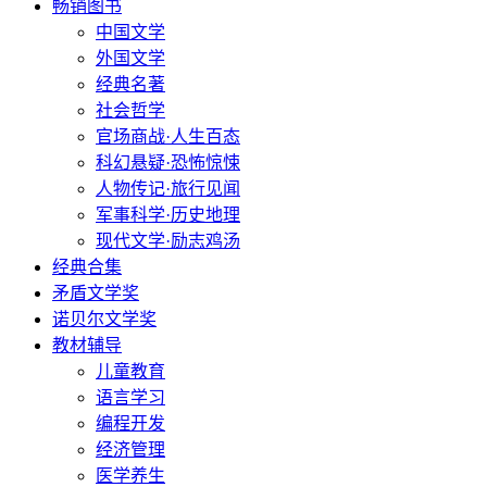
畅销图书
中国文学
外国文学
经典名著
社会哲学
官场商战·人生百态
科幻悬疑·恐怖惊悚
人物传记·旅行见闻
军事科学·历史地理
现代文学·励志鸡汤
经典合集
矛盾文学奖
诺贝尔文学奖
教材辅导
儿童教育
语言学习
编程开发
经济管理
医学养生