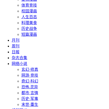
体育竞技
校园漫画
人生百态
料理美食
历史战争
短篇漫画
月刊
周刊
日报
杂志合集
网络小说
玄幻·修真
网游·竞技
奇幻·科幻
恐怖.灵异
都市·言情
历史·军事
末世·重生