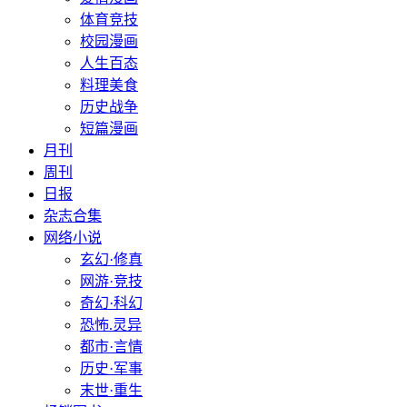
体育竞技
校园漫画
人生百态
料理美食
历史战争
短篇漫画
月刊
周刊
日报
杂志合集
网络小说
玄幻·修真
网游·竞技
奇幻·科幻
恐怖.灵异
都市·言情
历史·军事
末世·重生