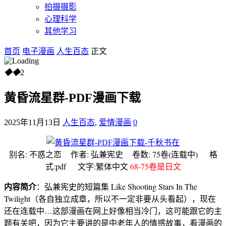
拍摄摄影
心理科学
其他学习
首页
电子漫画
人生百态
正文
◆
◆
2
黄昏流星群-PDF漫画下载
2025年11月13日
人生百态
,
爱情漫画
0
别名: 不惑之恋 作者: 弘兼宪史 卷数: 75卷(连载中) 格
式:pdf 文字:繁体中文
68-75卷是日文
内容简介
：弘兼宪史的短篇集 Like Shooting Stars In The
Twilight（各自独立成章，所以不一定非要从头看起），现在
还在连载中…这部漫画在网上好像相当冷门，这可能跟它的主
题有关吧，因为它主要讲的是中老年人的情感故事，看漫画的