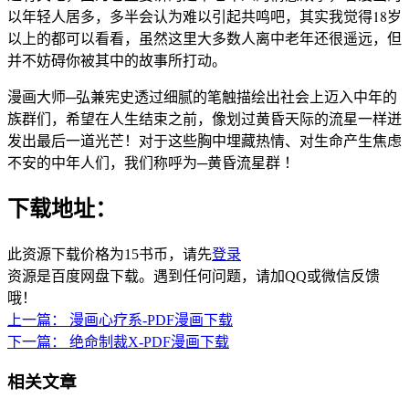
以年轻人居多，多半会认为难以引起共鸣吧，其实我觉得18岁
以上的都可以看看，虽然这里大多数人离中老年还很遥远，但
并不妨碍你被其中的故事所打动。
漫画大师─弘兼宪史透过细腻的笔触描绘出社会上迈入中年的
族群们，希望在人生结束之前，像划过黄昏天际的流星一样迸
发出最后一道光芒！对于这些胸中埋藏热情、对生命产生焦虑
不安的中年人们，我们称呼为─黄昏流星群 ！
下载地址：
此资源下载价格为
15
书币，请先
登录
资源是百度网盘下载。遇到任何问题，请加QQ或微信反馈
哦！
上一篇：
漫画心疗系-PDF漫画下载
下一篇：
绝命制裁X-PDF漫画下载
相关文章