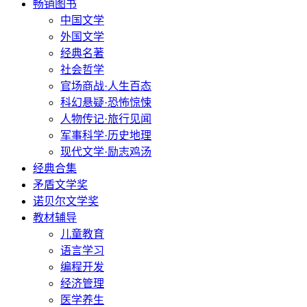
畅销图书
中国文学
外国文学
经典名著
社会哲学
官场商战·人生百态
科幻悬疑·恐怖惊悚
人物传记·旅行见闻
军事科学·历史地理
现代文学·励志鸡汤
经典合集
矛盾文学奖
诺贝尔文学奖
教材辅导
儿童教育
语言学习
编程开发
经济管理
医学养生