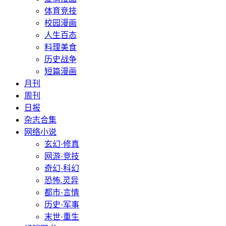
体育竞技
校园漫画
人生百态
料理美食
历史战争
短篇漫画
月刊
周刊
日报
杂志合集
网络小说
玄幻·修真
网游·竞技
奇幻·科幻
恐怖.灵异
都市·言情
历史·军事
末世·重生