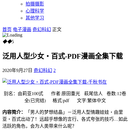
拍摄摄影
心理科学
其他学习
首页
电子漫画
奇幻科幻
正文
◆
◆
5
泛用人型少女‧百式-PDF漫画全集下载
2020年9月27日
奇幻科幻
2
别名：由莉亚100式 作者:原田重光 萩尾信人 卷数:12卷
全(已完结) 格式:pdf 文字:繁体中文
内容简介：
「男人的梦想结晶」－泛用人型情趣娃娃‧由里
亚‧百式出动了！远超乎想像的言行、各式夸张的技巧…如此
活跃的角色，会为人类带来什么呢？