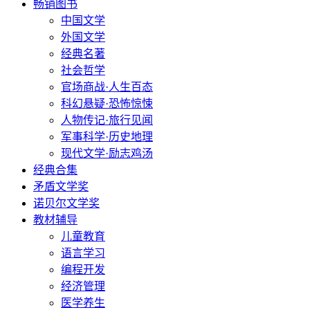
畅销图书
中国文学
外国文学
经典名著
社会哲学
官场商战·人生百态
科幻悬疑·恐怖惊悚
人物传记·旅行见闻
军事科学·历史地理
现代文学·励志鸡汤
经典合集
矛盾文学奖
诺贝尔文学奖
教材辅导
儿童教育
语言学习
编程开发
经济管理
医学养生