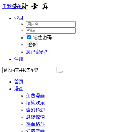
千秋书在
登录
记住密码
忘记密码？
注册
首页
漫画
免费漫画
搞笑欢乐
奇幻科幻
悬疑惊悚
热血格斗
爱情漫画