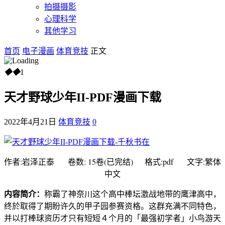
拍摄摄影
心理科学
其他学习
首页
电子漫画
体育竞技
正文
◆
◆
1
天才野球少年II-PDF漫画下载
2022年4月21日
体育竞技
0
作者:岩泽正泰 卷数: 15卷(已完结) 格式:pdf 文字:繁体
中文
内容简介：
称霸了神奈川这个高中棒坛激战地带的鹰津高中，
终於取得了期盼许久的甲子园参赛资格。这群充满不同特色，
并以打棒球资历才只有短短４个月的「最强初学者」小鸟游天