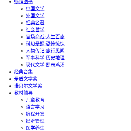
畅销图书
中国文学
外国文学
经典名著
社会哲学
官场商战·人生百态
科幻悬疑·恐怖惊悚
人物传记·旅行见闻
军事科学·历史地理
现代文学·励志鸡汤
经典合集
矛盾文学奖
诺贝尔文学奖
教材辅导
儿童教育
语言学习
编程开发
经济管理
医学养生