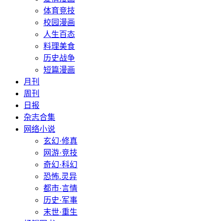
体育竞技
校园漫画
人生百态
料理美食
历史战争
短篇漫画
月刊
周刊
日报
杂志合集
网络小说
玄幻·修真
网游·竞技
奇幻·科幻
恐怖.灵异
都市·言情
历史·军事
末世·重生