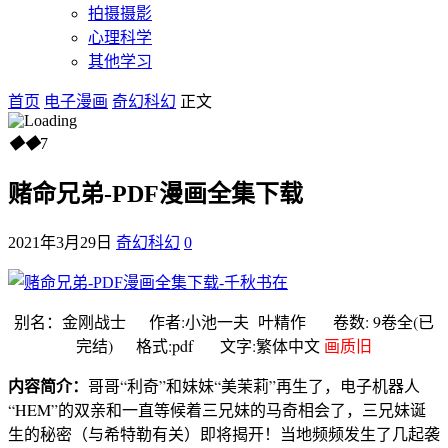
拍摄摄影
心理科学
其他学习
首页
电子漫画
奇幻科幻
正文
◆
◆
7
赌命兄弟-PDF漫画全集下载
2021年3月29日
奇幻科幻
0
别名：金刚战士 作者:小池一夫 叶精作 卷数: 9卷全(已
完结) 格式:pdf 文字:繁体中文
画质旧
内容简介：
哥哥“利奇”和妹妹“美茉莉”再生了，电子机器人
“HEM”的双亲和一直等候着三兄妹的马奇相会了，三兄妹诞
生的秘密（与希特勒有关）即将揭开！当地频频发生了几起袭