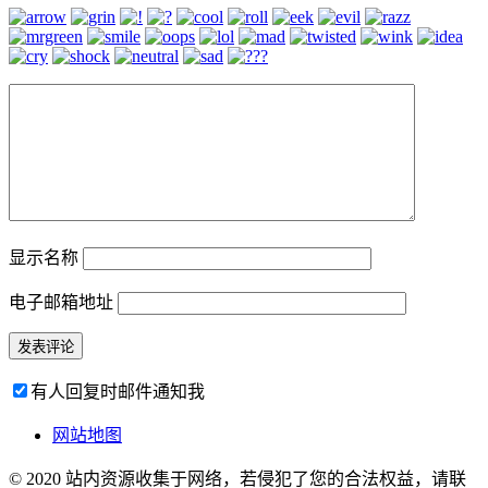
显示名称
电子邮箱地址
有人回复时邮件通知我
网站地图
© 2020 站内资源收集于网络，若侵犯了您的合法权益，请联