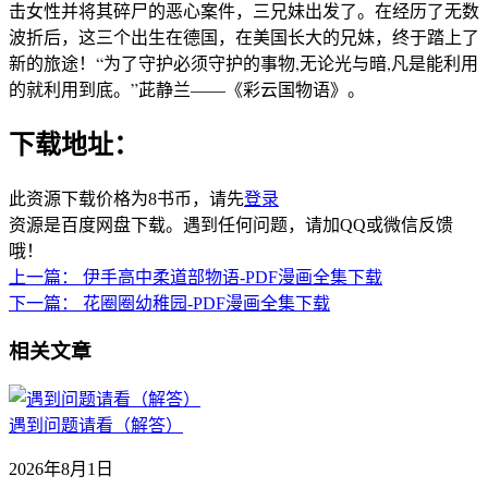
击女性并将其碎尸的恶心案件，三兄妹出发了。在经历了无数
波折后，这三个出生在德国，在美国长大的兄妹，终于踏上了
新的旅途！“为了守护必须守护的事物,无论光与暗,凡是能利用
的就利用到底。”茈静兰——《彩云国物语》。
下载地址：
此资源下载价格为
8
书币，请先
登录
资源是百度网盘下载。遇到任何问题，请加QQ或微信反馈
哦！
上一篇：
伊手高中柔道部物语-PDF漫画全集下载
下一篇：
花圈圈幼稚园-PDF漫画全集下载
相关文章
遇到问题请看（解答）
2026年8月1日