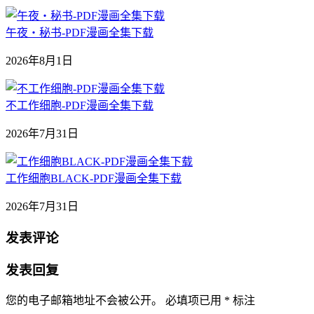
午夜‧秘书-PDF漫画全集下载
2026年8月1日
不工作细胞-PDF漫画全集下载
2026年7月31日
工作细胞BLACK-PDF漫画全集下载
2026年7月31日
发表评论
发表回复
您的电子邮箱地址不会被公开。
必填项已用
*
标注