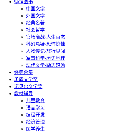
畅销图书
中国文学
外国文学
经典名著
社会哲学
官场商战·人生百态
科幻悬疑·恐怖惊悚
人物传记·旅行见闻
军事科学·历史地理
现代文学·励志鸡汤
经典合集
矛盾文学奖
诺贝尔文学奖
教材辅导
儿童教育
语言学习
编程开发
经济管理
医学养生