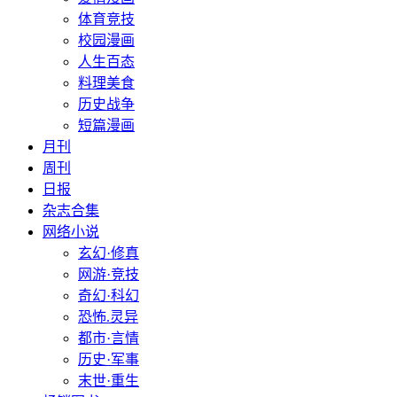
体育竞技
校园漫画
人生百态
料理美食
历史战争
短篇漫画
月刊
周刊
日报
杂志合集
网络小说
玄幻·修真
网游·竞技
奇幻·科幻
恐怖.灵异
都市·言情
历史·军事
末世·重生