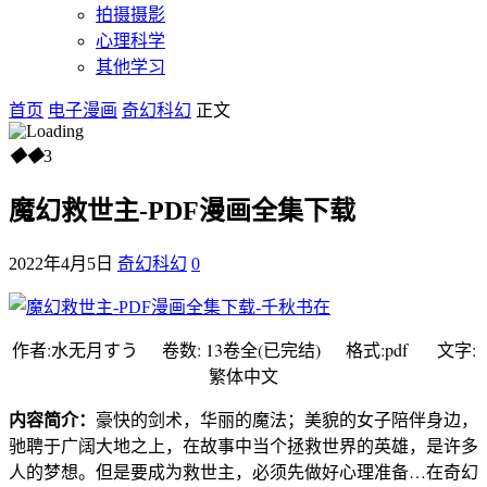
拍摄摄影
心理科学
其他学习
首页
电子漫画
奇幻科幻
正文
◆
◆
3
魔幻救世主-PDF漫画全集下载
2022年4月5日
奇幻科幻
0
作者:水无月すう 卷数: 13卷全(已完结) 格式:pdf 文字:
繁体中文
内容简介：
豪快的剑术，华丽的魔法；美貌的女子陪伴身边，
驰聘于广阔大地之上，在故事中当个拯救世界的英雄，是许多
人的梦想。但是要成为救世主，必须先做好心理准备…在奇幻