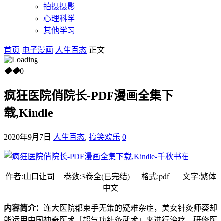
拍摄摄影
心理科学
其他学习
首页
电子漫画
人生百态
正文
◆
◆
0
疯狂医院俏院长-PDF漫画全集下
载,Kindle
2020年9月7日
人生百态
,
搞笑欢乐
0
作者:山口让司 卷数:3卷全(已完结) 格式:pdf 文字:繁体
中文
内容简介：
连大医院都束手无策的疑难杂症，美女针灸师葵却
能运用中国神奇医术「超气功针灸武术」来进行治疗。研修医