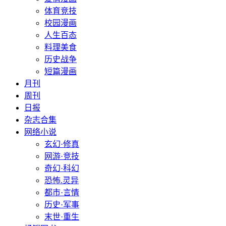
体育竞技
校园漫画
人生百态
料理美食
历史战争
短篇漫画
月刊
周刊
日报
杂志合集
网络小说
玄幻·修真
网游·竞技
奇幻·科幻
恐怖.灵异
都市·言情
历史·军事
末世·重生