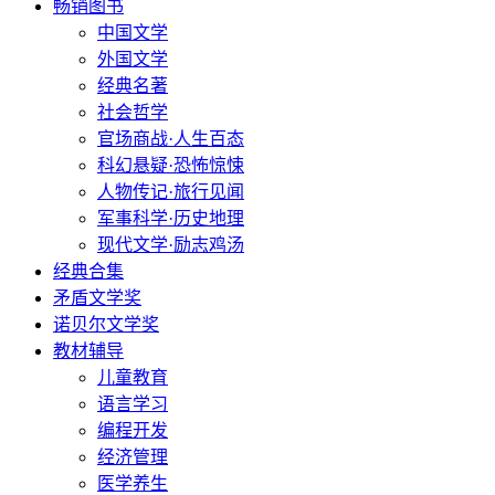
畅销图书
中国文学
外国文学
经典名著
社会哲学
官场商战·人生百态
科幻悬疑·恐怖惊悚
人物传记·旅行见闻
军事科学·历史地理
现代文学·励志鸡汤
经典合集
矛盾文学奖
诺贝尔文学奖
教材辅导
儿童教育
语言学习
编程开发
经济管理
医学养生