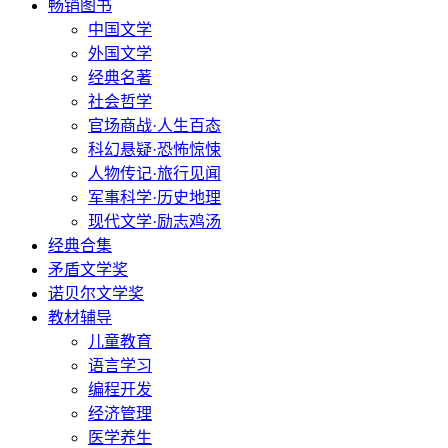
畅销图书
中国文学
外国文学
经典名著
社会哲学
官场商战·人生百态
科幻悬疑·恐怖惊悚
人物传记·旅行见闻
军事科学·历史地理
现代文学·励志鸡汤
经典合集
矛盾文学奖
诺贝尔文学奖
教材辅导
儿童教育
语言学习
编程开发
经济管理
医学养生