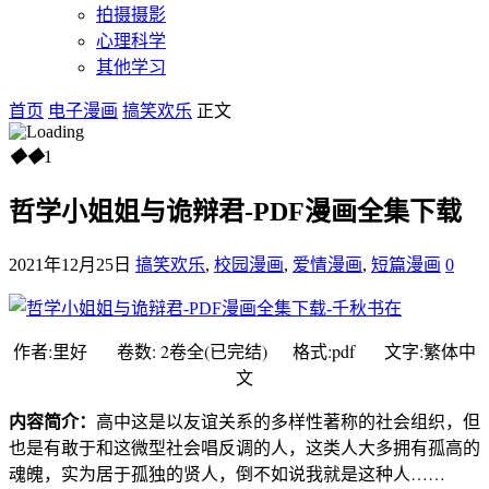
拍摄摄影
心理科学
其他学习
首页
电子漫画
搞笑欢乐
正文
◆
◆
1
哲学小姐姐与诡辩君-PDF漫画全集下载
2021年12月25日
搞笑欢乐
,
校园漫画
,
爱情漫画
,
短篇漫画
0
作者:里好 卷数: 2卷全(已完结) 格式:pdf 文字:繁体中
文
内容简介：
高中这是以友谊关系的多样性著称的社会组织，但
也是有敢于和这微型社会唱反调的人，这类人大多拥有孤高的
魂魄，实为居于孤独的贤人，倒不如说我就是这种人……