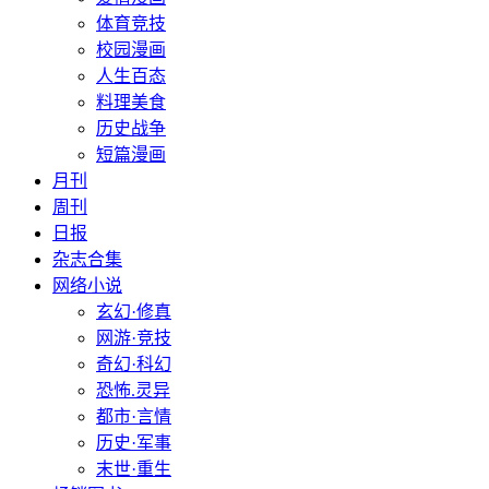
体育竞技
校园漫画
人生百态
料理美食
历史战争
短篇漫画
月刊
周刊
日报
杂志合集
网络小说
玄幻·修真
网游·竞技
奇幻·科幻
恐怖.灵异
都市·言情
历史·军事
末世·重生