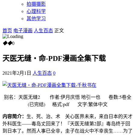
拍摄摄影
心理科学
其他学习
首页
电子漫画
人生百态
正文
◆
◆
0
天医无缝‧命-PDF漫画全集下载
2021年2月1日
人生百态
0
别名：天医无缝2 作者:伊月庆悟 地引一也 卷数:5卷全
(已完结) 格式:pdf 文字:繁体中文
内容简介：
生、死、治、术 关心医界未来，来自日本的天才
外科医生——毒岛丈回来了！『天医无缝第2部』毒岛终于回
到日本了。然而人事已全非，圭子在战火中不幸丧生……为了