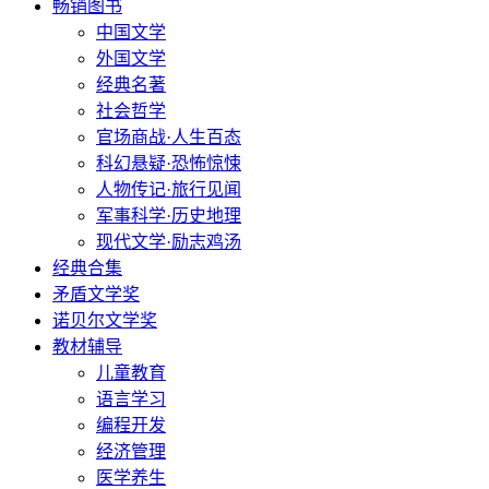
畅销图书
中国文学
外国文学
经典名著
社会哲学
官场商战·人生百态
科幻悬疑·恐怖惊悚
人物传记·旅行见闻
军事科学·历史地理
现代文学·励志鸡汤
经典合集
矛盾文学奖
诺贝尔文学奖
教材辅导
儿童教育
语言学习
编程开发
经济管理
医学养生