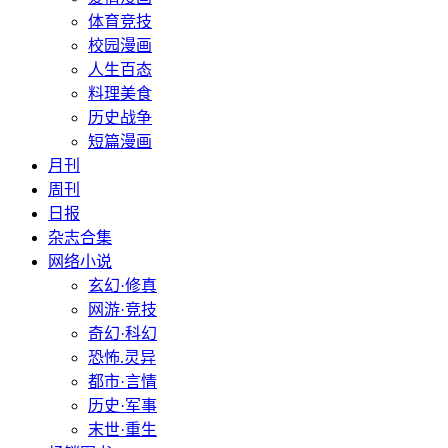
体育竞技
校园漫画
人生百态
料理美食
历史战争
短篇漫画
月刊
周刊
日报
杂志合集
网络小说
玄幻·修真
网游·竞技
奇幻·科幻
恐怖.灵异
都市·言情
历史·军事
末世·重生