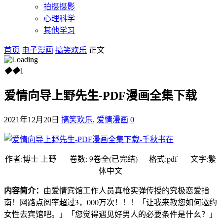
拍摄摄影
心理科学
其他学习
首页
电子漫画
搞笑欢乐
正文
◆
◆
1
爱情向导上野先生-PDF漫画全集下载
2021年12月20日
搞笑欢乐
,
爱情漫画
0
作者:博士 上野 卷数: 9卷全(已完结) 格式:pdf 文字:繁
体中文
内容简介：
由爱情宾馆工作人员真枪实弹传授的究极恋爱指
南！网路点阅率超过3，000万次！！！「让我来教您如何邀约
女性去宾馆吧。」「您觉得遇见好男人的必要条件是什幺？」