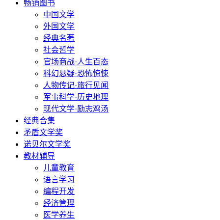
畅销图书
中国文学
外国文学
经典名著
社会哲学
官场商战·人生百态
科幻悬疑·恐怖惊悚
人物传记·旅行见闻
军事科学·历史地理
现代文学·励志鸡汤
经典合集
矛盾文学奖
诺贝尔文学奖
教材辅导
儿童教育
语言学习
编程开发
经济管理
医学养生