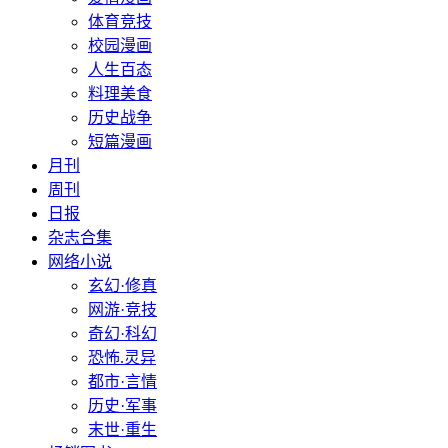
体育竞技
校园漫画
人生百态
料理美食
历史战争
短篇漫画
月刊
周刊
日报
杂志合集
网络小说
玄幻·修真
网游·竞技
奇幻·科幻
恐怖.灵异
都市·言情
历史·军事
末世·重生