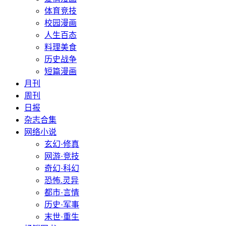
体育竞技
校园漫画
人生百态
料理美食
历史战争
短篇漫画
月刊
周刊
日报
杂志合集
网络小说
玄幻·修真
网游·竞技
奇幻·科幻
恐怖.灵异
都市·言情
历史·军事
末世·重生