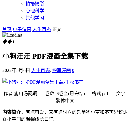
拍摄摄影
心理科学
其他学习
首页
电子漫画
人生百态
正文
◆
◆
0
小狗汪汪-PDF漫画全集下载
2022年5月6日
人生百态
,
短篇漫画
0
作者:施川汤雨期 卷数: 3卷全(已完结) 格式:pdf 文字:
繁体中文
内容简介：
有点可爱，又有点讨喜的哲学狗小草和不可思议少
女小幸间的温馨成长日记。