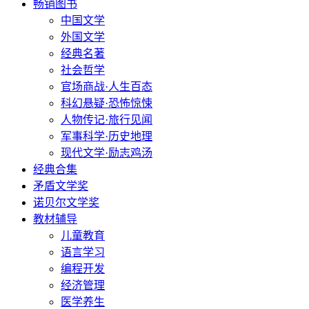
畅销图书
中国文学
外国文学
经典名著
社会哲学
官场商战·人生百态
科幻悬疑·恐怖惊悚
人物传记·旅行见闻
军事科学·历史地理
现代文学·励志鸡汤
经典合集
矛盾文学奖
诺贝尔文学奖
教材辅导
儿童教育
语言学习
编程开发
经济管理
医学养生