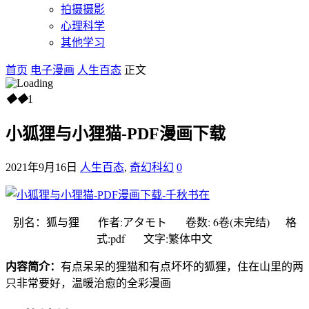
拍摄摄影
心理科学
其他学习
首页
电子漫画
人生百态
正文
◆
◆
1
小狐狸与小狸猫-PDF漫画下载
2021年9月16日
人生百态
,
奇幻科幻
0
别名：狐与狸 作者:アタモト 卷数: 6卷(未完结) 格
式:pdf 文字:繁体中文
内容简介：
有点呆呆的狸猫和有点坏坏的狐狸，住在山里的两
只非常要好，温暖治愈的全彩漫画