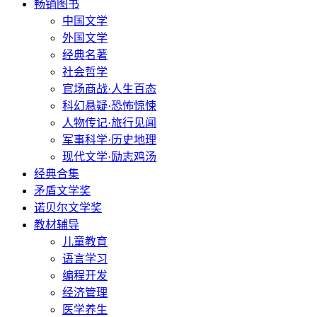
畅销图书
中国文学
外国文学
经典名著
社会哲学
官场商战·人生百态
科幻悬疑·恐怖惊悚
人物传记·旅行见闻
军事科学·历史地理
现代文学·励志鸡汤
经典合集
矛盾文学奖
诺贝尔文学奖
教材辅导
儿童教育
语言学习
编程开发
经济管理
医学养生