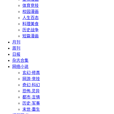
体育竞技
校园漫画
人生百态
料理美食
历史战争
短篇漫画
月刊
周刊
日报
杂志合集
网络小说
玄幻·修真
网游·竞技
奇幻·科幻
恐怖.灵异
都市·言情
历史·军事
末世·重生