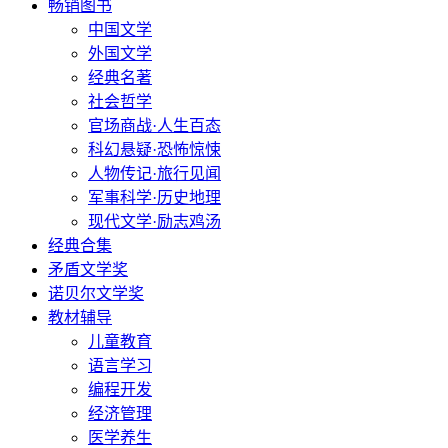
畅销图书
中国文学
外国文学
经典名著
社会哲学
官场商战·人生百态
科幻悬疑·恐怖惊悚
人物传记·旅行见闻
军事科学·历史地理
现代文学·励志鸡汤
经典合集
矛盾文学奖
诺贝尔文学奖
教材辅导
儿童教育
语言学习
编程开发
经济管理
医学养生