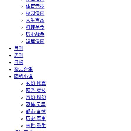
体育竞技
校园漫画
人生百态
料理美食
历史战争
短篇漫画
月刊
周刊
日报
杂志合集
网络小说
玄幻·修真
网游·竞技
奇幻·科幻
恐怖.灵异
都市·言情
历史·军事
末世·重生