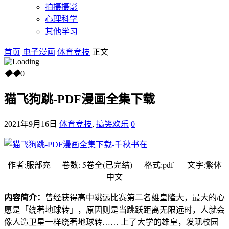
拍摄摄影
心理科学
其他学习
首页
电子漫画
体育竞技
正文
◆
◆
0
猫飞狗跳-PDF漫画全集下载
2021年9月16日
体育竞技
,
搞笑欢乐
0
作者:服部充 卷数: 5卷全(已完结) 格式:pdf 文字:繁体
中文
内容简介：
曾经获得高中跳远比赛第二名雄皇隆大，最大的心
愿是「绕著地球转」，原因则是当跳跃距离无限远时，人就会
像人造卫星一样绕著地球转…… 上了大学的雄皇，发现校园