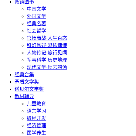
畅销图书
中国文学
外国文学
经典名著
社会哲学
官场商战·人生百态
科幻悬疑·恐怖惊悚
人物传记·旅行见闻
军事科学·历史地理
现代文学·励志鸡汤
经典合集
矛盾文学奖
诺贝尔文学奖
教材辅导
儿童教育
语言学习
编程开发
经济管理
医学养生