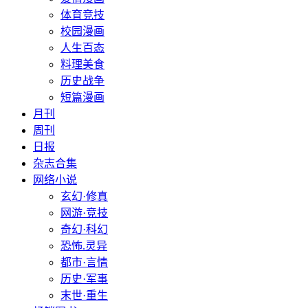
体育竞技
校园漫画
人生百态
料理美食
历史战争
短篇漫画
月刊
周刊
日报
杂志合集
网络小说
玄幻·修真
网游·竞技
奇幻·科幻
恐怖.灵异
都市·言情
历史·军事
末世·重生