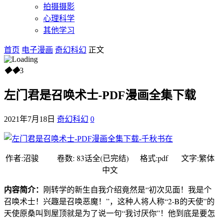
拍摄摄影
心理科学
其他学习
首页
电子漫画
奇幻科幻
正文
◆
◆
3
左门君是召唤术士-PDF漫画全集下载
2021年7月18日
奇幻科幻
0
作者:沼骏 卷数: 83话全(已完结) 格式:pdf 文字:繁体
中文
内容简介：
刚转学的新生自我介绍竟然是“初次见面！我是个
召唤术士！兴趣是召唤恶魔！”，这种人将人称“2-B的天使”的
天使原桑叫到屋顶就是为了说一句“我讨厌你”！他到底是要怎