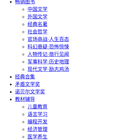
畅销图书
中国文学
外国文学
经典名著
社会哲学
官场商战·人生百态
科幻悬疑·恐怖惊悚
人物传记·旅行见闻
军事科学·历史地理
现代文学·励志鸡汤
经典合集
矛盾文学奖
诺贝尔文学奖
教材辅导
儿童教育
语言学习
编程开发
经济管理
医学养生