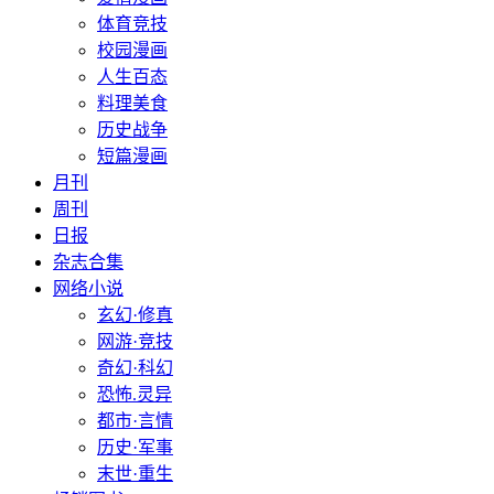
体育竞技
校园漫画
人生百态
料理美食
历史战争
短篇漫画
月刊
周刊
日报
杂志合集
网络小说
玄幻·修真
网游·竞技
奇幻·科幻
恐怖.灵异
都市·言情
历史·军事
末世·重生