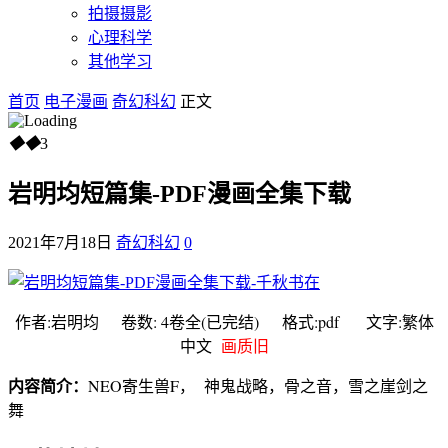
拍摄摄影
心理科学
其他学习
首页
电子漫画
奇幻科幻
正文
◆
◆
3
岩明均短篇集-PDF漫画全集下载
2021年7月18日
奇幻科幻
0
作者:岩明均 卷数: 4卷全(已完结) 格式:pdf 文字:繁体
中文
画质旧
内容简介：
NEO寄生兽F， 神鬼战略，骨之音，雪之崖剑之
舞