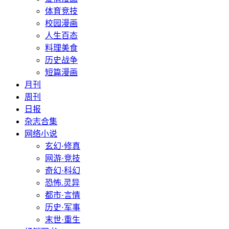
体育竞技
校园漫画
人生百态
料理美食
历史战争
短篇漫画
月刊
周刊
日报
杂志合集
网络小说
玄幻·修真
网游·竞技
奇幻·科幻
恐怖.灵异
都市·言情
历史·军事
末世·重生