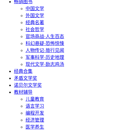
畅销图书
中国文学
外国文学
经典名著
社会哲学
官场商战·人生百态
科幻悬疑·恐怖惊悚
人物传记·旅行见闻
军事科学·历史地理
现代文学·励志鸡汤
经典合集
矛盾文学奖
诺贝尔文学奖
教材辅导
儿童教育
语言学习
编程开发
经济管理
医学养生