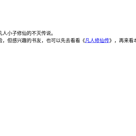
人小子修仙的不灭传说。
，但感兴趣的书友，也可以先去看看《
凡人修仙传
》，再来看