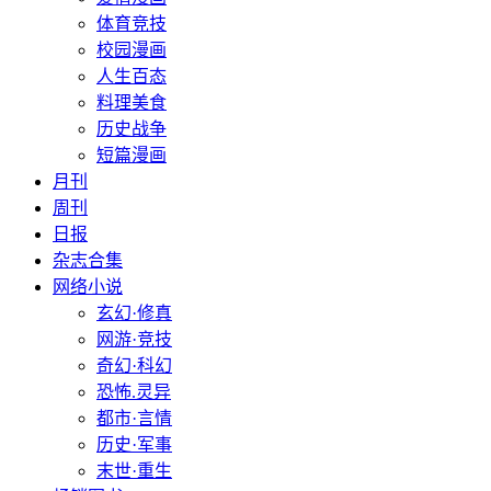
体育竞技
校园漫画
人生百态
料理美食
历史战争
短篇漫画
月刊
周刊
日报
杂志合集
网络小说
玄幻·修真
网游·竞技
奇幻·科幻
恐怖.灵异
都市·言情
历史·军事
末世·重生