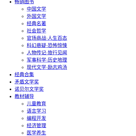
畅销图书
中国文学
外国文学
经典名著
社会哲学
官场商战·人生百态
科幻悬疑·恐怖惊悚
人物传记·旅行见闻
军事科学·历史地理
现代文学·励志鸡汤
经典合集
矛盾文学奖
诺贝尔文学奖
教材辅导
儿童教育
语言学习
编程开发
经济管理
医学养生