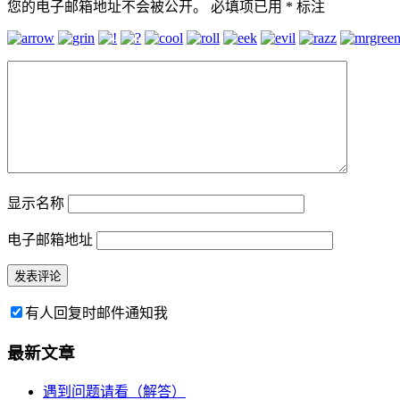
您的电子邮箱地址不会被公开。
必填项已用
*
标注
显示名称
电子邮箱地址
有人回复时邮件通知我
最新文章
遇到问题请看（解答）