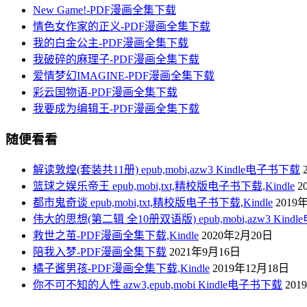
New Game!-PDF漫画全集下载
情色女作家的正义-PDF漫画全集下载
我的白金公主-PDF漫画全集下载
我破碎的麻理子-PDF漫画全集下载
爱情梦幻IMAGINE-PDF漫画全集下载
彩云国物语-PDF漫画全集下载
我要成为编辑王-PDF漫画全集下载
随便看看
解读敦煌(套装共11册) epub,mobi,azw3 Kindle电子书下载
篮球之娱乐帝王 epub,mobi,txt,精校版电子书下载,Kindle
2
都市鬼奇谈 epub,mobi,txt,精校版电子书下载,Kindle
2019
伟大的思想(第二辑 全10册双语版) epub,mobi,azw3 Kin
救世之茧-PDF漫画全集下载,Kindle
2020年2月20日
陪我入梦-PDF漫画全集下载
2021年9月16日
橘子酱男孩-PDF漫画全集下载,Kindle
2019年12月18日
你不可不知的人性 azw3,epub,mobi Kindle电子书下载
201