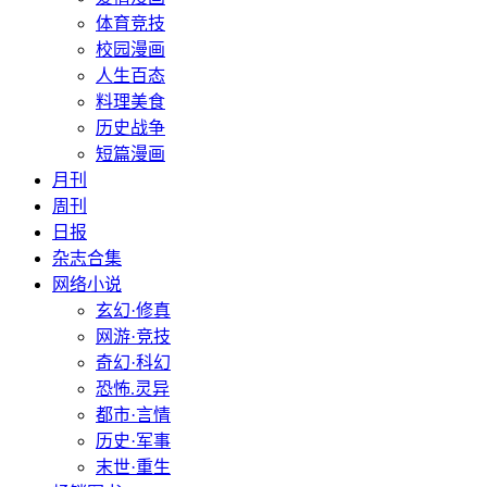
体育竞技
校园漫画
人生百态
料理美食
历史战争
短篇漫画
月刊
周刊
日报
杂志合集
网络小说
玄幻·修真
网游·竞技
奇幻·科幻
恐怖.灵异
都市·言情
历史·军事
末世·重生