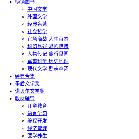
畅销图书
中国文学
外国文学
经典名著
社会哲学
官场商战·人生百态
科幻悬疑·恐怖惊悚
人物传记·旅行见闻
军事科学·历史地理
现代文学·励志鸡汤
经典合集
矛盾文学奖
诺贝尔文学奖
教材辅导
儿童教育
语言学习
编程开发
经济管理
医学养生