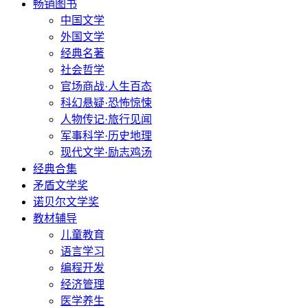
畅销图书
中国文学
外国文学
经典名著
社会哲学
官场商战·人生百态
科幻悬疑·恐怖惊悚
人物传记·旅行见闻
军事科学·历史地理
现代文学·励志鸡汤
经典合集
矛盾文学奖
诺贝尔文学奖
教材辅导
儿童教育
语言学习
编程开发
经济管理
医学养生