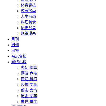
体育竞技
校园漫画
人生百态
料理美食
历史战争
短篇漫画
月刊
周刊
日报
杂志合集
网络小说
玄幻·修真
网游·竞技
奇幻·科幻
恐怖.灵异
都市·言情
历史·军事
末世·重生