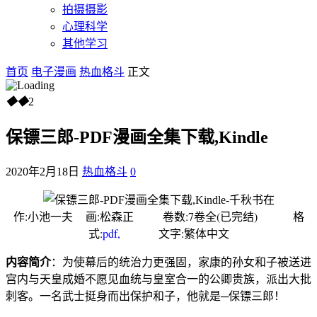
拍摄摄影
心理科学
其他学习
首页
电子漫画
热血格斗
正文
◆
◆
2
保镖三郎-PDF漫画全集下载,Kindle
2020年2月18日
热血格斗
0
作:小池一夫 画:松森正 卷数:7卷全(已完结) 格
式:
pdf,
文字:繁体中文
内容简介
：为使幕后的统治力更强固，家康的孙女和子被送进
宫内与天皇成婚不愿见血统与皇室合一的公卿贵族，派出大批
刺客。一名武士挺身而出保护和子，他就是─保镖三郎！