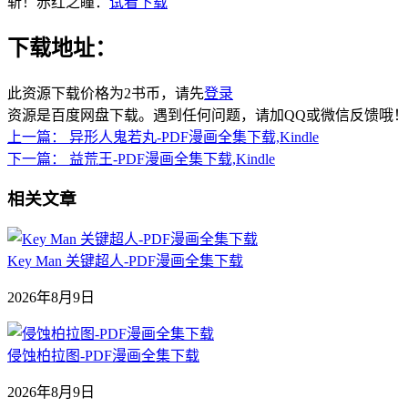
斩！赤红之瞳：
试看下载
下载地址：
此资源下载价格为
2
书币，请先
登录
资源是百度网盘下载。遇到任何问题，请加QQ或微信反馈哦！
上一篇：
异形人鬼若丸-PDF漫画全集下载,Kindle
下一篇：
益荒王-PDF漫画全集下载,Kindle
相关文章
Key Man 关键超人-PDF漫画全集下载
2026年8月9日
侵蚀柏拉图-PDF漫画全集下载
2026年8月9日