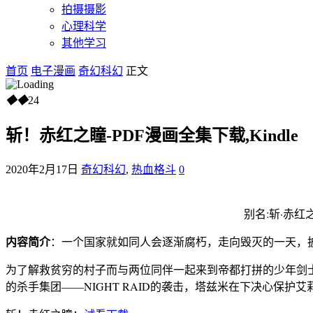
拍摄摄影
心理科学
其他学习
首页
电子漫画
奇幻科幻
正文
◆
◆
24
斩！赤红之瞳-PDF漫画全集下载,Kindle
2020年2月17日
奇幻科幻
,
热血格斗
0
别名:斩·赤红之
内容简介
：一个国家就如同人会逐渐腐朽，走向毁灭的一天，
为了解救贫穷的村子而与两位同伴一起来到帝都打拼的少年剑
的杀手集团——NIGHT RAID的袭击，塔兹米在下决心保护