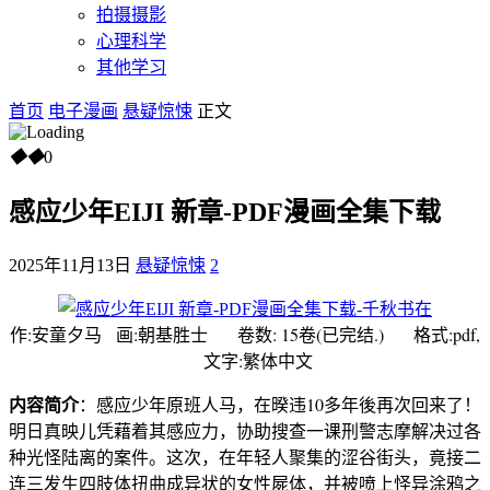
拍摄摄影
心理科学
其他学习
首页
电子漫画
悬疑惊悚
正文
◆
◆
0
感应少年EIJI 新章-PDF漫画全集下载
2025年11月13日
悬疑惊悚
2
作:安童夕马 画:朝基胜士 卷数: 15卷(已完结.) 格式:pdf,
文字:繁体中文
内容简介
：感应少年原班人马，在暌违10多年後再次回来了！
明日真映儿凭藉着其感应力，协助搜查一课刑警志摩解决过各
种光怪陆离的案件。这次，在年轻人聚集的涩谷街头，竟接二
连三发生四肢体扭曲成异状的女性屍体，并被喷上怪异涂鸦之