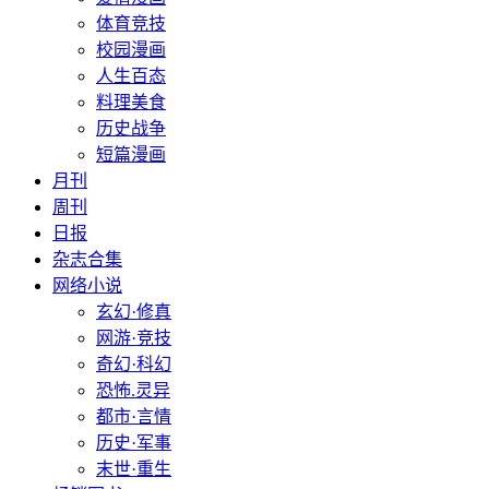
体育竞技
校园漫画
人生百态
料理美食
历史战争
短篇漫画
月刊
周刊
日报
杂志合集
网络小说
玄幻·修真
网游·竞技
奇幻·科幻
恐怖.灵异
都市·言情
历史·军事
末世·重生