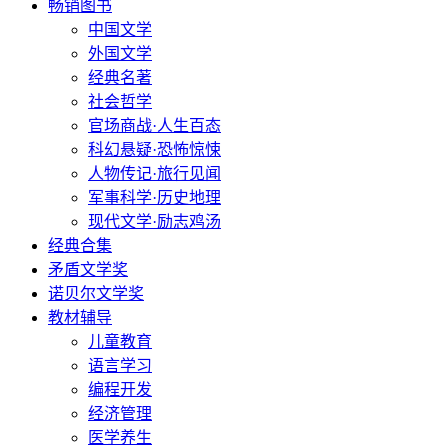
畅销图书
中国文学
外国文学
经典名著
社会哲学
官场商战·人生百态
科幻悬疑·恐怖惊悚
人物传记·旅行见闻
军事科学·历史地理
现代文学·励志鸡汤
经典合集
矛盾文学奖
诺贝尔文学奖
教材辅导
儿童教育
语言学习
编程开发
经济管理
医学养生