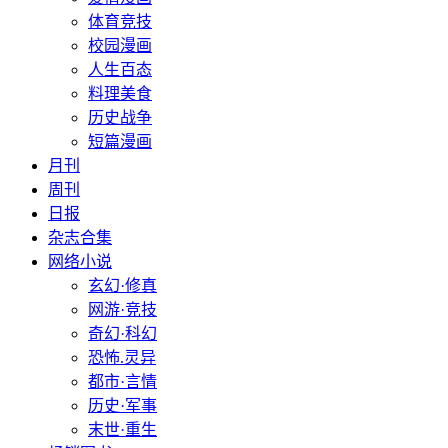
体育竞技
校园漫画
人生百态
料理美食
历史战争
短篇漫画
月刊
周刊
日报
杂志合集
网络小说
玄幻·修真
网游·竞技
奇幻·科幻
恐怖.灵异
都市·言情
历史·军事
末世·重生