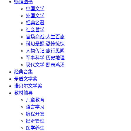
畅销图书
中国文学
外国文学
经典名著
社会哲学
官场商战·人生百态
科幻悬疑·恐怖惊悚
人物传记·旅行见闻
军事科学·历史地理
现代文学·励志鸡汤
经典合集
矛盾文学奖
诺贝尔文学奖
教材辅导
儿童教育
语言学习
编程开发
经济管理
医学养生