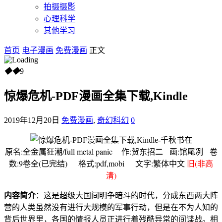
拍摄摄影
心理科学
其他学习
首页
电子漫画
免费漫画
正文
◆
◆
9
惊爆危机-PDF漫画全集下载,Kindle
2019年12月20日
免费漫画
,
奇幻科幻
0
原名:全金属狂潮/full metal panic 作:贺东招二 画:馆尾冽 卷
数:9卷全(已完结) 格式:pdf,mobi 文字:繁体中文
旧(非高
清)
内容简介
：这是超级大国间明争暗斗的时代，分成东西两大阵
营的人类虽然没有进行大规模的军事行动，但是在不为人知的
背后世界里，各国的情报人员正进行着残酷异常的间谍战。相