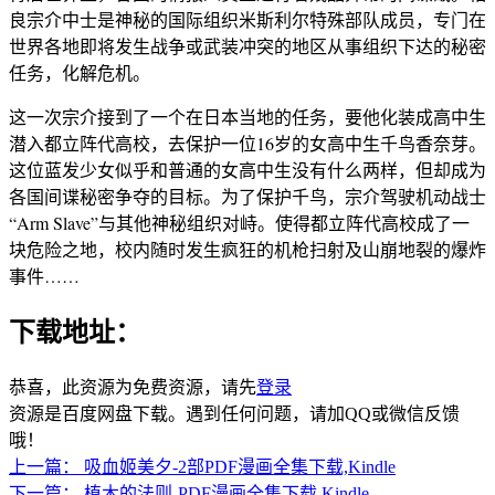
良宗介中士是神秘的国际组织米斯利尔特殊部队成员，专门在
世界各地即将发生战争或武装冲突的地区从事组织下达的秘密
任务，化解危机。
这一次宗介接到了一个在日本当地的任务，要他化装成高中生
潜入都立阵代高校，去保护一位16岁的女高中生千鸟香奈芽。
这位蓝发少女似乎和普通的女高中生没有什么两样，但却成为
各国间谍秘密争夺的目标。为了保护千鸟，宗介驾驶机动战士
“Arm Slave”与其他神秘组织对峙。使得都立阵代高校成了一
块危险之地，校内随时发生疯狂的机枪扫射及山崩地裂的爆炸
事件……
下载地址：
恭喜，此资源为免费资源，请先
登录
资源是百度网盘下载。遇到任何问题，请加QQ或微信反馈
哦！
上一篇：
吸血姬美夕-2部PDF漫画全集下载,Kindle
下一篇：
植木的法则-PDF漫画全集下载,Kindle