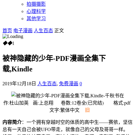
拍摄摄影
心理科学
其他学习
首页
电子漫画
人生百态
正文
◆
◆
1
被神隐藏的少年-PDF漫画全集下
载,Kindle
2019年12月18日
人生百态
,
免费漫画
0
作:杜山加英 画:上总翔 卷数:12卷全(已完结) 格式:pdf
文字:繁体中文
旧
内容简介
：一个拥有穿越时空的体质的高中生——赛依，坚信
总有一天自己会被UFO带走，就像自己的父母及哥哥一样。