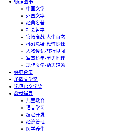
畅销图书
中国文学
外国文学
经典名著
社会哲学
官场商战·人生百态
科幻悬疑·恐怖惊悚
人物传记·旅行见闻
军事科学·历史地理
现代文学·励志鸡汤
经典合集
矛盾文学奖
诺贝尔文学奖
教材辅导
儿童教育
语言学习
编程开发
经济管理
医学养生