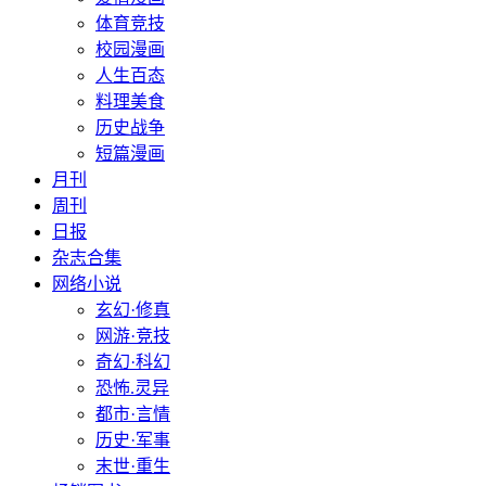
体育竞技
校园漫画
人生百态
料理美食
历史战争
短篇漫画
月刊
周刊
日报
杂志合集
网络小说
玄幻·修真
网游·竞技
奇幻·科幻
恐怖.灵异
都市·言情
历史·军事
末世·重生