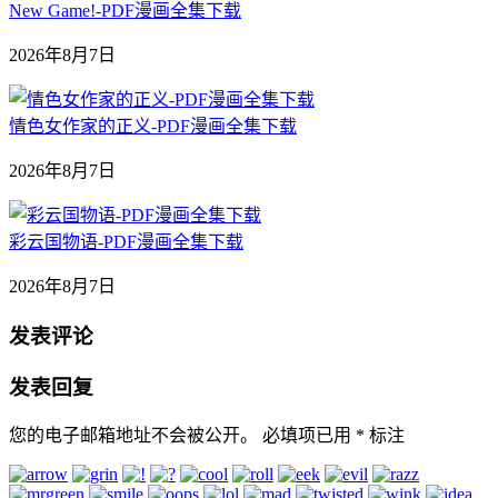
New Game!-PDF漫画全集下载
2026年8月7日
情色女作家的正义-PDF漫画全集下载
2026年8月7日
彩云国物语-PDF漫画全集下载
2026年8月7日
发表评论
发表回复
您的电子邮箱地址不会被公开。
必填项已用
*
标注