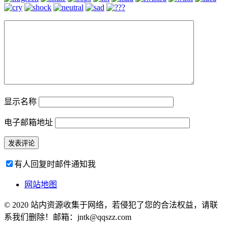
显示名称
电子邮箱地址
有人回复时邮件通知我
网站地图
© 2020 站内资源收集于网络，若侵犯了您的合法权益，请联
系我们删除！邮箱：jntk@qqszz.com