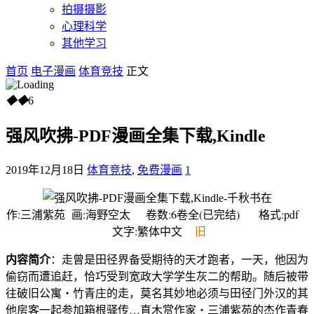
拍摄摄影
心理科学
其他学习
首页
电子漫画
体育竞技
正文
◆
◆
6
强风吹拂-PDF漫画全集下载,Kindle
2019年12月18日
体育竞技
,
免费漫画
1
作:三浦紫苑 画:海野空太 卷数:6卷全(已完结) 格式:pdf
文字:繁体中文
旧
内容简介
：走曾是田径界备受期待的天才跑者，一天，他因为
偷窃而遭追赶，恰巧受到宽政大学学生灰二的帮助。随后被带
往破旧公寓‧竹青庄的走，莫名其妙地必须与田径门外汉的其
他房客一起参加箱根驿传…直木赏作家‧三浦紫苑的杰作青春