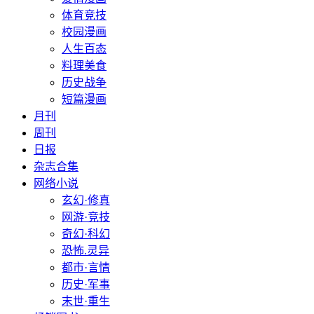
体育竞技
校园漫画
人生百态
料理美食
历史战争
短篇漫画
月刊
周刊
日报
杂志合集
网络小说
玄幻·修真
网游·竞技
奇幻·科幻
恐怖.灵异
都市·言情
历史·军事
末世·重生