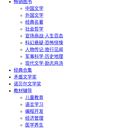
畅销图书
中国文学
外国文学
经典名著
社会哲学
官场商战·人生百态
科幻悬疑·恐怖惊悚
人物传记·旅行见闻
军事科学·历史地理
现代文学·励志鸡汤
经典合集
矛盾文学奖
诺贝尔文学奖
教材辅导
儿童教育
语言学习
编程开发
经济管理
医学养生