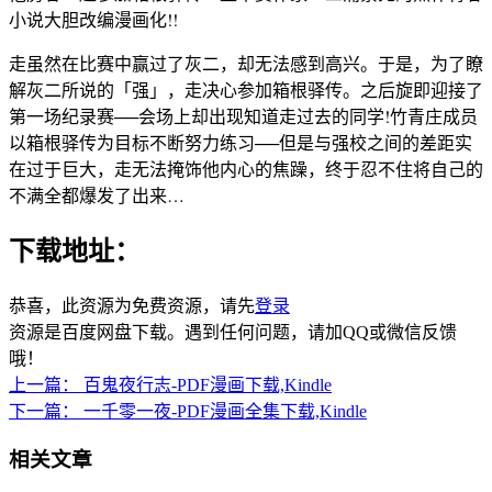
小说大胆改编漫画化!!
走虽然在比赛中赢过了灰二，却无法感到高兴。于是，为了瞭
解灰二所说的「强」，走决心参加箱根驿传。之后旋即迎接了
第一场纪录赛──会场上却出现知道走过去的同学!竹青庄成员
以箱根驿传为目标不断努力练习──但是与强校之间的差距实
在过于巨大，走无法掩饰他内心的焦躁，终于忍不住将自己的
不满全都爆发了出来…
下载地址：
恭喜，此资源为免费资源，请先
登录
资源是百度网盘下载。遇到任何问题，请加QQ或微信反馈
哦！
上一篇：
百鬼夜行志-PDF漫画下载,Kindle
下一篇：
一千零一夜-PDF漫画全集下载,Kindle
相关文章