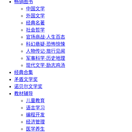
畅销图书
中国文学
外国文学
经典名著
社会哲学
官场商战·人生百态
科幻悬疑·恐怖惊悚
人物传记·旅行见闻
军事科学·历史地理
现代文学·励志鸡汤
经典合集
矛盾文学奖
诺贝尔文学奖
教材辅导
儿童教育
语言学习
编程开发
经济管理
医学养生