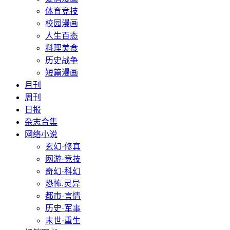
体育竞技
校园漫画
人生百态
料理美食
历史战争
短篇漫画
月刊
周刊
日报
杂志合集
网络小说
玄幻·修真
网游·竞技
奇幻·科幻
恐怖.灵异
都市·言情
历史·军事
末世·重生