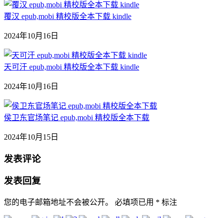
覆汉 epub,mobi 精校版全本下载 kindle
2024年10月16日
天可汗 epub,mobi 精校版全本下载 kindle
2024年10月16日
侯卫东官场笔记 epub,mobi 精校版全本下载
2024年10月15日
发表评论
发表回复
您的电子邮箱地址不会被公开。
必填项已用
*
标注