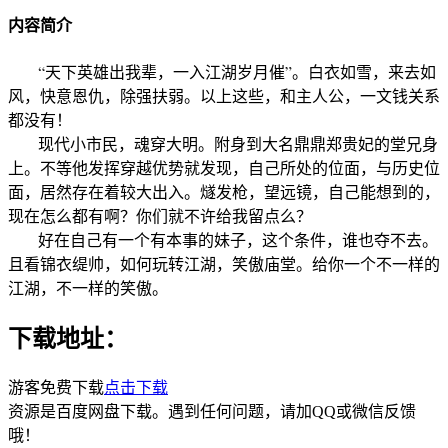
内容简介
“天下英雄出我辈，一入江湖岁月催”。白衣如雪，来去如
风，快意恩仇，除强扶弱。以上这些，和主人公，一文钱关系
都没有！
现代小市民，魂穿大明。附身到大名鼎鼎郑贵妃的堂兄身
上。不等他发挥穿越优势就发现，自己所处的位面，与历史位
面，居然存在着较大出入。燧发枪，望远镜，自己能想到的，
现在怎么都有啊？你们就不许给我留点么？
好在自己有一个有本事的妹子，这个条件，谁也夺不去。
且看锦衣缇帅，如何玩转江湖，笑傲庙堂。给你一个不一样的
江湖，不一样的笑傲。
下载地址：
游客免费下载
点击下载
资源是百度网盘下载。遇到任何问题，请加QQ或微信反馈
哦！