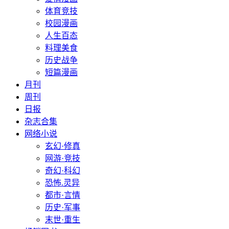
体育竞技
校园漫画
人生百态
料理美食
历史战争
短篇漫画
月刊
周刊
日报
杂志合集
网络小说
玄幻·修真
网游·竞技
奇幻·科幻
恐怖.灵异
都市·言情
历史·军事
末世·重生