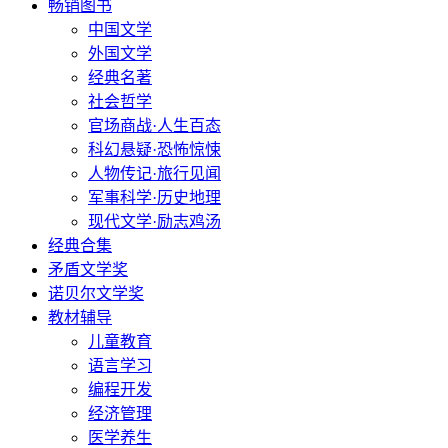
畅销图书
中国文学
外国文学
经典名著
社会哲学
官场商战·人生百态
科幻悬疑·恐怖惊悚
人物传记·旅行见闻
军事科学·历史地理
现代文学·励志鸡汤
经典合集
矛盾文学奖
诺贝尔文学奖
教材辅导
儿童教育
语言学习
编程开发
经济管理
医学养生