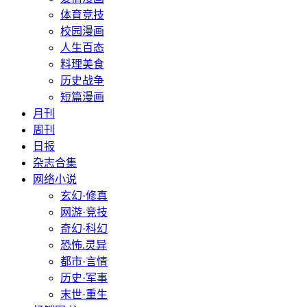
体育竞技
校园漫画
人生百态
料理美食
历史战争
短篇漫画
月刊
周刊
日报
杂志合集
网络小说
玄幻·修真
网游·竞技
奇幻·科幻
恐怖.灵异
都市·言情
历史·军事
末世·重生