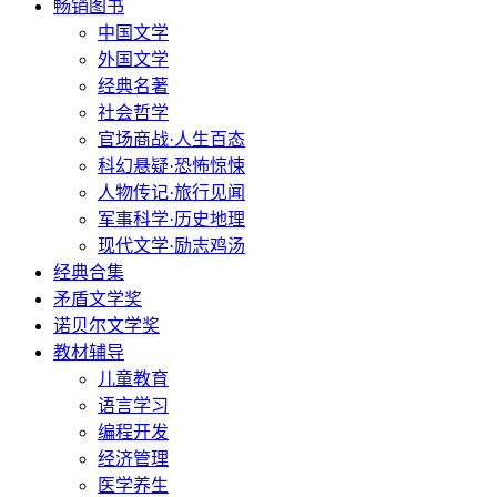
畅销图书
中国文学
外国文学
经典名著
社会哲学
官场商战·人生百态
科幻悬疑·恐怖惊悚
人物传记·旅行见闻
军事科学·历史地理
现代文学·励志鸡汤
经典合集
矛盾文学奖
诺贝尔文学奖
教材辅导
儿童教育
语言学习
编程开发
经济管理
医学养生