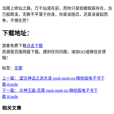
当踏上修仙之路，万千仙道在前，而你只是如蝼蚁般存在，当
万般欺凌，无数不平落于你身，你是该隐忍，还是该奋起而
争，不惧生死？
下载地址：
游客免费下载
点击下载
资源是百度网盘下载。遇到任何问题，请加QQ或微信反馈
哦！
标签：
无罪
上一篇：
望古神话之选天录 epub,mobi,txt,精校版电子书下
载,Kindle
下一篇：
众神王座-无罪 epub,mobi,txt,精校版电子书下
载,Kindle
相关文章