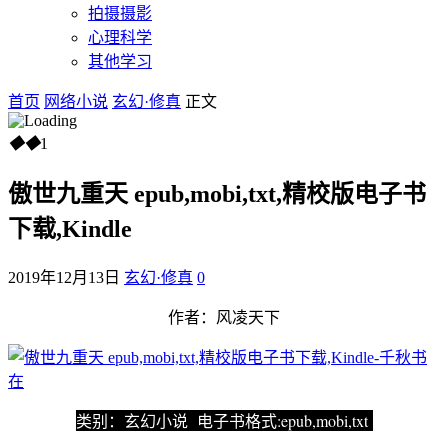
拍摄摄影
心理科学
其他学习
首页
网络小说
玄幻·修真
正文
◆
◆
1
傲世九重天 epub,mobi,txt,精校版电子书
下载,Kindle
2019年12月13日
玄幻·修真
0
作者：风凌天下
类别：玄幻小说 电子书格式:epub,mobi,txt