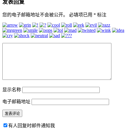
发表回复
您的电子邮箱地址不会被公开。
必填项已用
*
标注
显示名称
电子邮箱地址
有人回复时邮件通知我