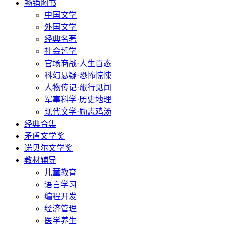
畅销图书
中国文学
外国文学
经典名著
社会哲学
官场商战·人生百态
科幻悬疑·恐怖惊悚
人物传记·旅行见闻
军事科学·历史地理
现代文学·励志鸡汤
经典合集
矛盾文学奖
诺贝尔文学奖
教材辅导
儿童教育
语言学习
编程开发
经济管理
医学养生