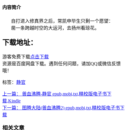
内容简介
自打进入修真界之后，常凯申毕生只剩一个愿望：
凿一条跨越时空的大运河，去扬州看琼花。
下载地址：
游客免费下载
点击下载
资源是百度网盘下载。遇到任何问题，请加QQ或微信反馈
哦！
标签：
静官
上一篇：
兽血沸腾-静官 epub,mobi,txt,精校版电子书下
载,Kindle
下一篇：
图腾大陆(兽血沸腾2) epub,mobi,txt,精校版电子书下
载
相关文章