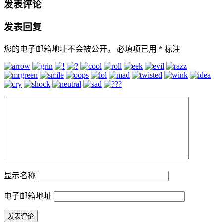
发表评论
发表回复
您的电子邮箱地址不会被公开。
必填项已用
*
标注
显示名称
电子邮箱地址