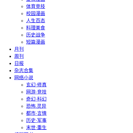
体育竞技
校园漫画
人生百态
料理美食
历史战争
短篇漫画
月刊
周刊
日报
杂志合集
网络小说
玄幻·修真
网游·竞技
奇幻·科幻
恐怖.灵异
都市·言情
历史·军事
末世·重生