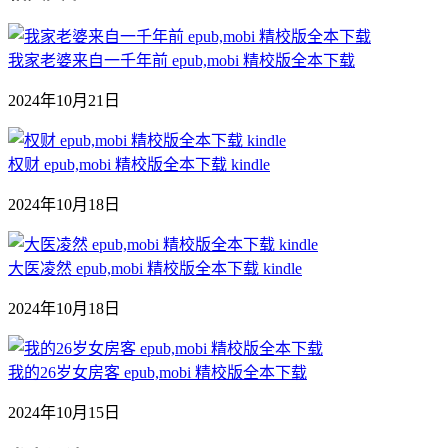
我家老婆来自一千年前 epub,mobi 精校版全本下载
2024年10月21日
权财 epub,mobi 精校版全本下载 kindle
2024年10月18日
大医凌然 epub,mobi 精校版全本下载 kindle
2024年10月18日
我的26岁女房客 epub,mobi 精校版全本下载
2024年10月15日