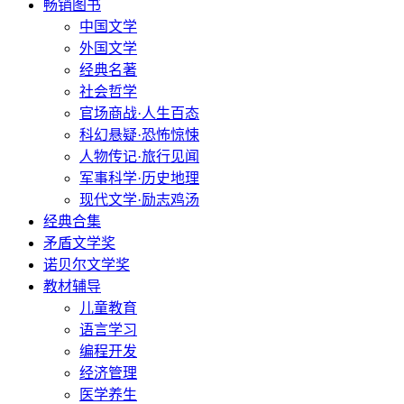
畅销图书
中国文学
外国文学
经典名著
社会哲学
官场商战·人生百态
科幻悬疑·恐怖惊悚
人物传记·旅行见闻
军事科学·历史地理
现代文学·励志鸡汤
经典合集
矛盾文学奖
诺贝尔文学奖
教材辅导
儿童教育
语言学习
编程开发
经济管理
医学养生