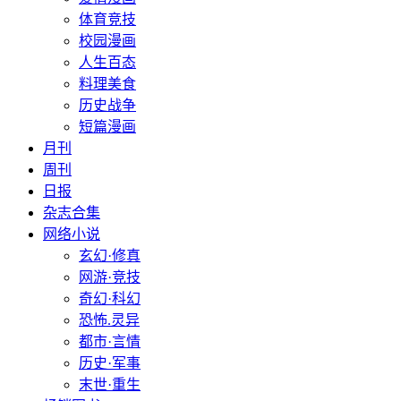
体育竞技
校园漫画
人生百态
料理美食
历史战争
短篇漫画
月刊
周刊
日报
杂志合集
网络小说
玄幻·修真
网游·竞技
奇幻·科幻
恐怖.灵异
都市·言情
历史·军事
末世·重生