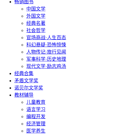
畅销图书
中国文学
外国文学
经典名著
社会哲学
官场商战·人生百态
科幻悬疑·恐怖惊悚
人物传记·旅行见闻
军事科学·历史地理
现代文学·励志鸡汤
经典合集
矛盾文学奖
诺贝尔文学奖
教材辅导
儿童教育
语言学习
编程开发
经济管理
医学养生