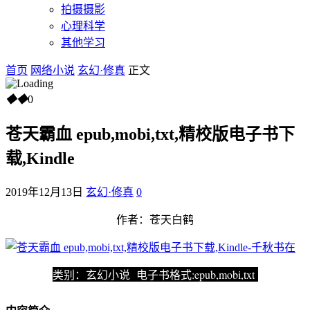
拍摄摄影
心理科学
其他学习
首页
网络小说
玄幻·修真
正文
◆
◆
0
苍天霸血 epub,mobi,txt,精校版电子书下
载,Kindle
2019年12月13日
玄幻·修真
0
作者：苍天白鹤
类别：玄幻小说 电子书格式:epub,mobi,txt