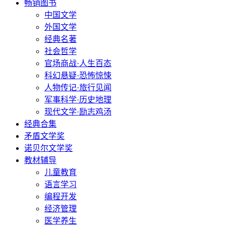
畅销图书
中国文学
外国文学
经典名著
社会哲学
官场商战·人生百态
科幻悬疑·恐怖惊悚
人物传记·旅行见闻
军事科学·历史地理
现代文学·励志鸡汤
经典合集
矛盾文学奖
诺贝尔文学奖
教材辅导
儿童教育
语言学习
编程开发
经济管理
医学养生