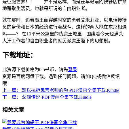
是征服世界！！——并不是这样，而是在车站前的快餐店拼命
地赚取生活费，也就是所谓的自由职业者。
就在那时，追着魔王而穿越时空的勇者艾米莉亚，以电话接待
员的身份和日本的经济进行着战斗，这样的两人能在东京相遇
吗——？ 在10平米公寓里的伪魔王城里，围绕着今天也满头
大汗工作着的自由职业者的庶民派魔王陛下的幻想剧。
下载地址：
此资源下载价格为
0.5
书币，请先
登录
资源是百度网盘下载。遇到任何问题，请加QQ或微信反馈
哦！
上一篇：
难以抗拒鬼宫老师的吻-PDF漫画全集下载,Kindle
下一篇：
深渊传说-PDF漫画全集下载,Kindle
相关文章