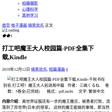
拍摄摄影
心理科学
其他学习
首页
电子漫画
搞笑欢乐
正文
◆
◆
3
打工吧魔王大人校园篇-PDF全集下
载,Kindle
2019年12月12日
搞笑欢乐
,
短篇漫画
0
别名:打工吧！魔王大人前进高中篇 作者：三嶋くるね 卷
数：5卷全(已完结) 格式：pdf,mobi 文字: 繁体中文
内容介绍
：离世界征服还有一步的魔王撒旦，被勇者打败，流
落到了异世界[日本]的笹冢。 这样的魔王能做的事情，那当然