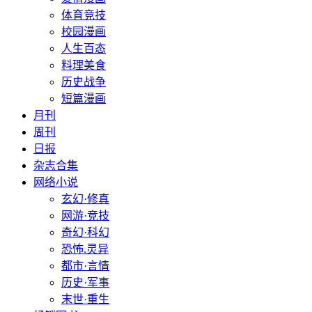
体育竞技
校园漫画
人生百态
料理美食
历史战争
短篇漫画
月刊
周刊
日报
杂志合集
网络小说
玄幻·修真
网游·竞技
奇幻·科幻
恐怖.灵异
都市·言情
历史·军事
末世·重生