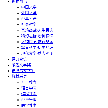
畅销图书
中国文学
外国文学
经典名著
社会哲学
官场商战·人生百态
科幻悬疑·恐怖惊悚
人物传记·旅行见闻
军事科学·历史地理
现代文学·励志鸡汤
经典合集
矛盾文学奖
诺贝尔文学奖
教材辅导
儿童教育
语言学习
编程开发
经济管理
医学养生