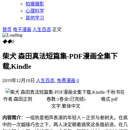
拍摄摄影
心理科学
其他学习
首页
电子漫画
人生百态
正文
◆
◆
0
柴犬 森田真法短篇集-PDF漫画全集下
载,Kindle
2019年12月10日
人生百态
,
免费漫画
0
作者:森田正则 卷数:1卷全(已完结) 格式:pdf
文字:繁体中文
内容简介
：一组热爱相声表演的年轻人－正宗与叁树夫。在高
中的一次姻缘巧合之下，两人决定朝着搞笑这条路前进。在几