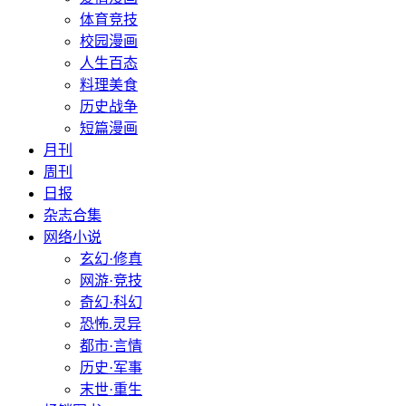
体育竞技
校园漫画
人生百态
料理美食
历史战争
短篇漫画
月刊
周刊
日报
杂志合集
网络小说
玄幻·修真
网游·竞技
奇幻·科幻
恐怖.灵异
都市·言情
历史·军事
末世·重生