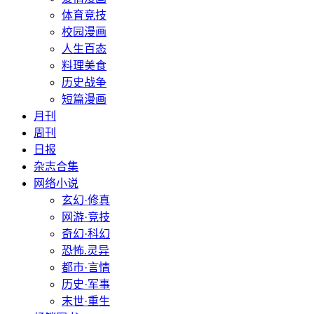
体育竞技
校园漫画
人生百态
料理美食
历史战争
短篇漫画
月刊
周刊
日报
杂志合集
网络小说
玄幻·修真
网游·竞技
奇幻·科幻
恐怖.灵异
都市·言情
历史·军事
末世·重生