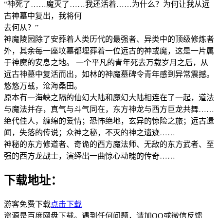
“神死了……魔灭了……我还活着……为什么？为何让我从远
古神墓中复出，我将何
去何从？”
神魔陵园除了安葬着人类历代的最强者、异类中的顶级修炼者
外，其余每一座坟墓都埋葬着一位远古的神或魔，这是一片属
于神魔的安息之地。 一个平凡的青年死去万载岁月之后，从
远古神墓中复活而出，如林的神魔墓碑令青年感到异常震撼。
悠悠万载，沧海桑田。
原本有一海峡之隔的仙幻大陆和魔幻大陆相连在了一起，道法
与魔法并存，真气与斗气同在，东方神龙与西方巨龙共舞……
绝代佳人，缠绵的爱情；恐怖绝地，玄异的惊险之旅；远古遗
闻，失落的传说；众神之秘，不灭的神之遗迹……
神秘的东方修道者、奇诡的西方魔法师、无敌的东方武者、至
强的西方龙战士，演绎出一曲惊心动魄的传奇……
下载地址：
游客免费下载
点击下载
资源是百度网盘下载。遇到任何问题，请加QQ或微信反馈