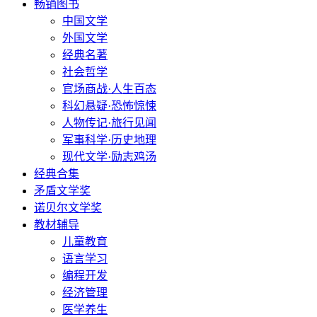
畅销图书
中国文学
外国文学
经典名著
社会哲学
官场商战·人生百态
科幻悬疑·恐怖惊悚
人物传记·旅行见闻
军事科学·历史地理
现代文学·励志鸡汤
经典合集
矛盾文学奖
诺贝尔文学奖
教材辅导
儿童教育
语言学习
编程开发
经济管理
医学养生