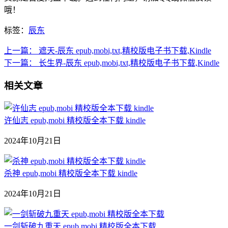
哦！
标签：
辰东
上一篇：
遮天-辰东 epub,mobi,txt,精校版电子书下载,Kindle
下一篇：
长生界-辰东 epub,mobi,txt,精校版电子书下载,Kindle
相关文章
许仙志 epub,mobi 精校版全本下载 kindle
2024年10月21日
杀神 epub,mobi 精校版全本下载 kindle
2024年10月21日
一剑斩破九重天 epub,mobi 精校版全本下载