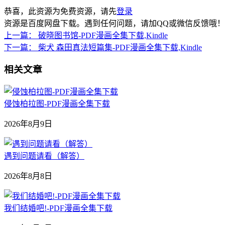
恭喜，此资源为免费资源，请先
登录
资源是百度网盘下载。遇到任何问题，请加QQ或微信反馈哦！
上一篇：
破晓图书馆-PDF漫画全集下载,Kindle
下一篇：
柴犬 森田真法短篇集-PDF漫画全集下载,Kindle
相关文章
侵蚀柏拉图-PDF漫画全集下载
2026年8月9日
遇到问题请看（解答）
2026年8月8日
我们结婚吧!-PDF漫画全集下载