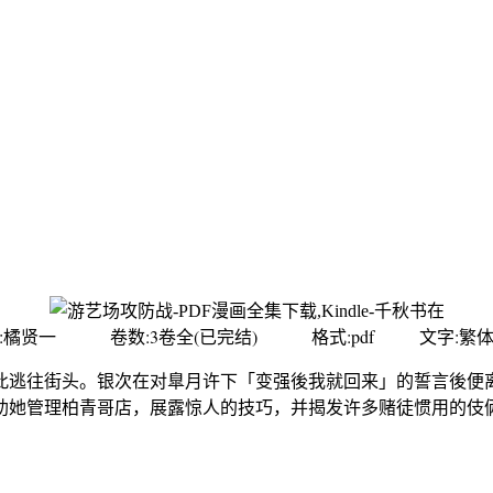
:橘贤一 卷数:3卷全(已完结) 格式:pdf 文字:繁
此逃往街头。银次在对臯月许下「变强後我就回来」的誓言後便离
助她管理柏青哥店，展露惊人的技巧，并揭发许多赌徒惯用的伎