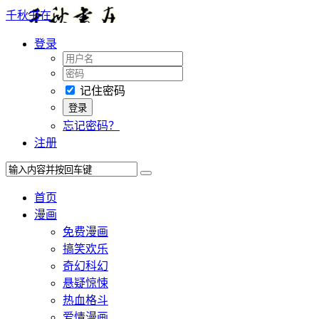
千秋书在
登录
记住密码
忘记密码？
注册
首页
漫画
免费漫画
搞笑欢乐
奇幻科幻
悬疑惊悚
热血格斗
爱情漫画