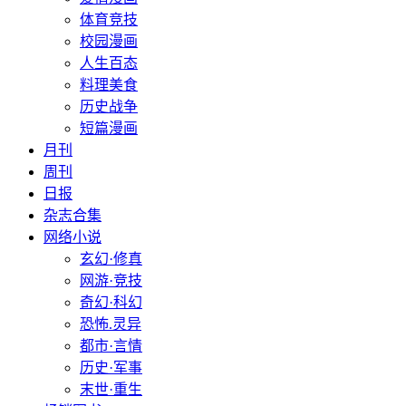
体育竞技
校园漫画
人生百态
料理美食
历史战争
短篇漫画
月刊
周刊
日报
杂志合集
网络小说
玄幻·修真
网游·竞技
奇幻·科幻
恐怖.灵异
都市·言情
历史·军事
末世·重生