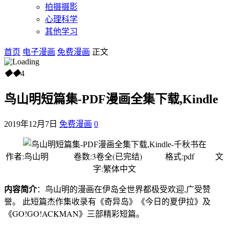
拍摄摄影
心理科学
其他学习
首页
电子漫画
免费漫画
正文
◆
◆
4
鸟山明短篇集-PDF漫画全集下载,Kindle
2019年12月7日
免费漫画
0
作者:鸟山明 卷数:3卷全(已完结) 格式:pdf 文
字:繁体中文
内容简介
：鸟山明的漫画在伊岛全世界都极受欢迎,广受赞
誉。 此短篇杰作集收录有《奇异岛》《今日的夏伊拉》及
《GO!GO!ACKMAN》三部精彩短篇。