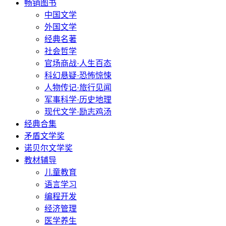
畅销图书
中国文学
外国文学
经典名著
社会哲学
官场商战·人生百态
科幻悬疑·恐怖惊悚
人物传记·旅行见闻
军事科学·历史地理
现代文学·励志鸡汤
经典合集
矛盾文学奖
诺贝尔文学奖
教材辅导
儿童教育
语言学习
编程开发
经济管理
医学养生