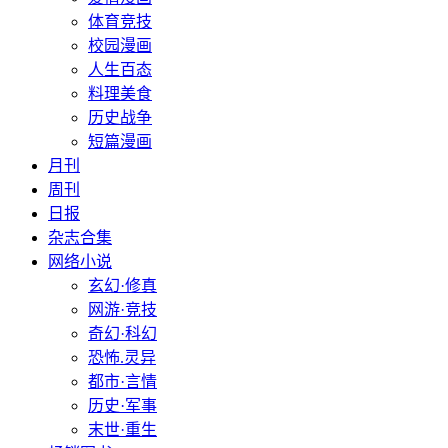
体育竞技
校园漫画
人生百态
料理美食
历史战争
短篇漫画
月刊
周刊
日报
杂志合集
网络小说
玄幻·修真
网游·竞技
奇幻·科幻
恐怖.灵异
都市·言情
历史·军事
末世·重生