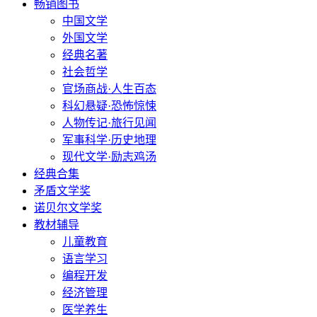
畅销图书
中国文学
外国文学
经典名著
社会哲学
官场商战·人生百态
科幻悬疑·恐怖惊悚
人物传记·旅行见闻
军事科学·历史地理
现代文学·励志鸡汤
经典合集
矛盾文学奖
诺贝尔文学奖
教材辅导
儿童教育
语言学习
编程开发
经济管理
医学养生