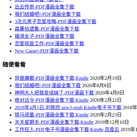
出云传奇-PDF漫画全集下载
我们结婚吧!-PDF漫画全集下载
3次元男子恋爱攻略-PDF漫画全集下载
森薰拾遗集-PDF漫画全集下载
婚渴女子-PDF漫画全集下载
恋爱就是工作-PDF漫画全集下载
New Game!-PDF漫画全集下载
随便看看
异兽魔都-PDF漫画全集下载,Kindle
2020年2月19日
我们结婚吧!-PDF漫画全集下载
2026年8月8日
神明大人把我变成妹了-PDF漫画下载
2020年4月8日
绝对达令-PDF漫画全集下载,Kindle
2020年2月22日
2018年4月1日-刘慈欣 azw3,epub Kindle电子书下载
2018
铁马顽童-PDF漫画全集下载,Kindle
2020年2月23日
天天星期天-PDF漫画全集下载,Kindle
2019年12月10日
工作狂人-PDF电子书漫画全集下载,Kindle,百度云
2019年