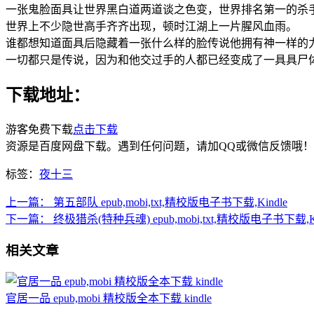
一张鬼脸面具让世界黑白道两道谈之色变，世界排名第一的杀手
世界上不少隐世高手齐齐出现，顿时江湖上一片腥风血雨。
谁都想知道面具后隐藏着一张什么样的脸传说他拥有神一样的
一切都只是传说，因为和他交过手的人都已经变成了一具具尸
下载地址：
游客免费下载
点击下载
资源是百度网盘下载。遇到任何问题，请加QQ或微信反馈哦！
标签：
夜十三
上一篇：
第五部队 epub,mobi,txt,精校版电子书下载,Kindle
下一篇：
终极猎杀(特种兵魂) epub,mobi,txt,精校版电子书下载,Ki
相关文章
官居一品 epub,mobi 精校版全本下载 kindle