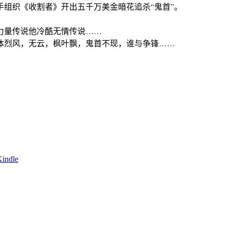
组织《收割者》开出五千万美金暗花追杀“鬼首”。
力量传说他冷酷无情传说……
体烈风，无云，枫叶飘，鬼首不现，谁与争锋……
ndle