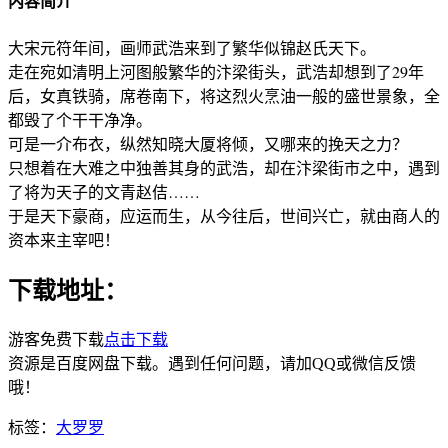
内容简介
大宋元符年间，画师武浩来到了繁华似锦赵氏天下。
走在宛如清明上河图般繁华的汴梁街头，武浩却想到了29年
后，女真铁骑，席卷南下，将这烈火烹油一般的盛世景象，全
都毁了个干干净净。
可是一介布衣，纵然知晓大厦将倾，又哪来的挽天之力？
只想着在大难之中独善其身的武浩，却在汴梁街市之中，遇到
了将为天子的文青赵佶……
于是天下豪商，应运而生，从今往后，世间兴亡，就由商人的
资本来主宰吧！
下载地址：
游客免费下载
点击下载
资源是百度网盘下载。遇到任何问题，请加QQ或微信反馈
哦！
标签：
大罗罗