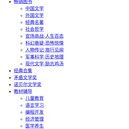
畅销图书
中国文学
外国文学
经典名著
社会哲学
官场商战·人生百态
科幻悬疑·恐怖惊悚
人物传记·旅行见闻
军事科学·历史地理
现代文学·励志鸡汤
经典合集
矛盾文学奖
诺贝尔文学奖
教材辅导
儿童教育
语言学习
编程开发
经济管理
医学养生