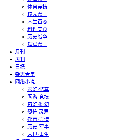
体育竞技
校园漫画
人生百态
料理美食
历史战争
短篇漫画
月刊
周刊
日报
杂志合集
网络小说
玄幻·修真
网游·竞技
奇幻·科幻
恐怖.灵异
都市·言情
历史·军事
末世·重生