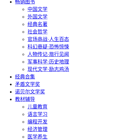
畅销图书
中国文学
外国文学
经典名著
社会哲学
官场商战·人生百态
科幻悬疑·恐怖惊悚
人物传记·旅行见闻
军事科学·历史地理
现代文学·励志鸡汤
经典合集
矛盾文学奖
诺贝尔文学奖
教材辅导
儿童教育
语言学习
编程开发
经济管理
医学养生