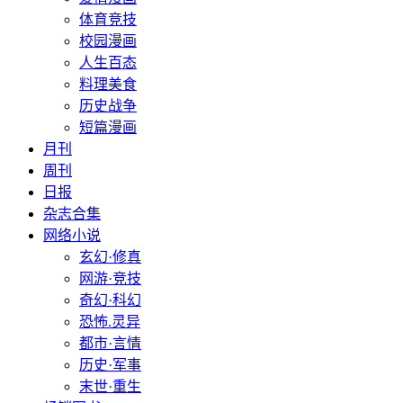
体育竞技
校园漫画
人生百态
料理美食
历史战争
短篇漫画
月刊
周刊
日报
杂志合集
网络小说
玄幻·修真
网游·竞技
奇幻·科幻
恐怖.灵异
都市·言情
历史·军事
末世·重生