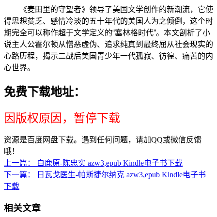
《麦田里的守望者》领导了美国文学创作的新潮流，它使
得思想贫乏、感情冷淡的五十年代的美国人为之倾倒，这个时
期完全可以称作超于文学定义的“塞林格时代”。本文剖析了小
说主人公霍尔顿从憎恶虚伪、追求纯真到最终屈从社会现实的
心路历程，揭示二战后美国青少年一代孤寂、彷徨、痛苦的内
心世界。
免费下载地址：
因版权原因，暂停下载
资源是百度网盘下载。遇到任何问题，请加QQ或微信反馈
哦！
上一篇：
白鹿原-陈忠实 azw3,epub Kindle电子书下载
下一篇：
日瓦戈医生-帕斯捷尔纳克 azw3,epub Kindle电子书
下载
相关文章