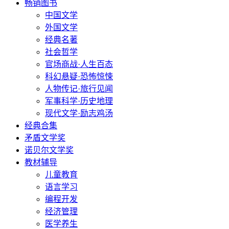
畅销图书
中国文学
外国文学
经典名著
社会哲学
官场商战·人生百态
科幻悬疑·恐怖惊悚
人物传记·旅行见闻
军事科学·历史地理
现代文学·励志鸡汤
经典合集
矛盾文学奖
诺贝尔文学奖
教材辅导
儿童教育
语言学习
编程开发
经济管理
医学养生