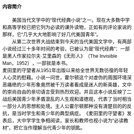
内容简介
美国当代文学中的“现代经典小说”之一。现在大多数中学
和高等学校已把它列为必读的课外读物，正如有的评论家说的
那样，它“几乎大大地影响了好几代美国青年”。
从第二次世界大战结束到今天的当代美国文学中，有两部
小说经过三十多年时间的考验，已被认为是“现代经典”：一部
是黑人作家拉尔夫·艾里森的《无形人》（The Invisible
Man，1952），一部就是本书。
麦田里的守望者从1951年出版以来给全世界无数彷徨的年轻
人心灵的慰藉。小说一问世，霍尔顿这个对虚伪的周围环境深
恶痛绝的少年形象竟然被千万读者看成是迷人的新英雄，文中
的崇尚自由的亲切语言受到热烈欢迎。并且这本小说反映了二
战后美国青少年矛盾混乱的人生观和道德观，代表了当时相当
一部分人的思想和处境。主人公霍尔顿那种没有清楚目的的反
抗，是当时学生和青少年的典型病症。《麦田里的守望者》发
表后，大中学学生争相阅读，家长和教师也视小说为“必读教
材”，把它当作理解当代青少年的钥匙。