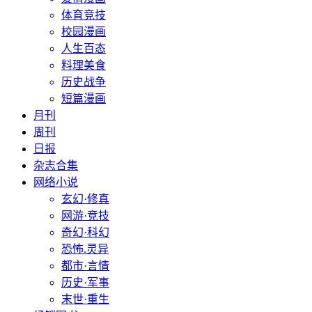
体育竞技
校园漫画
人生百态
料理美食
历史战争
短篇漫画
月刊
周刊
日报
杂志合集
网络小说
玄幻·修真
网游·竞技
奇幻·科幻
恐怖.灵异
都市·言情
历史·军事
末世·重生