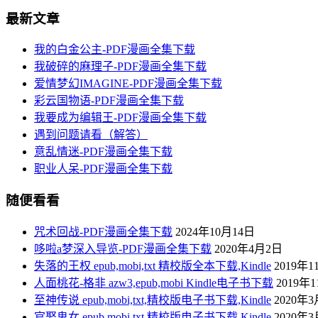
最新文章
我的白金公主-PDF漫画全集下载
我破碎的麻理子-PDF漫画全集下载
爱情梦幻IMAGINE-PDF漫画全集下载
彩云国物语-PDF漫画全集下载
我要成为编辑王-PDF漫画全集下载
遇到问题请看（解答）
意乱情迷-PDF漫画全集下载
职业人呆-PDF漫画全集下载
随便看看
咒术回战-PDF漫画全集下载
2024年10月14日
哆啦a梦深入导览-PDF漫画全集下载
2020年4月2日
失落的王权 epub,mobi,txt 精校版全本下载,Kindle
2019年1
人面桃花-格非 azw3,epub,mobi Kindle电子书下载
2019年
至神传说 epub,mobi,txt,精校版电子书下载,Kindle
2020年
官娶鬼女 epub,mobi,txt,精校版电子书下载,Kindle
2020年