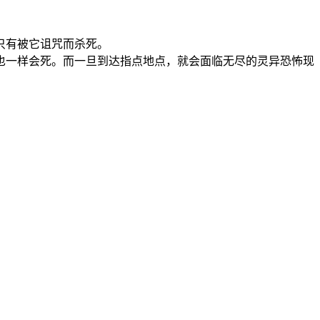
只有被它诅咒而杀死。
也一样会死。而一旦到达指点地点，就会面临无尽的灵异恐怖现