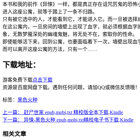
本书和我的前作《异悚》一样，都是真正存在诅咒厉鬼的恐怖
进入这座公寓，就等于踏上了一条不归路。
只有被它选中的人，才能看到它，才能进入它。而一旦被选择
在这公寓内，一旦房间的墙壁上出现了血字，就必须根据血字
象，无数梦魇深处的幽魂鬼魅，将无处不在，索取你的性命。
即使能够活下来，回到公寓，也要面临着下一次，墙壁出现血
而可以离开这座公寓的方法，只有一个……
下载地址：
游客免费下载
点击下载
资源是百度网盘下载。遇到任何问题，请加QQ或微信反馈哦！
标签：
黑色火种
上一篇：
赶尸世家 epub,mobi,txt 精校版全本下载,Kindle
下一篇：
异悚-黑色火种 epub,mobi,txt精校电子书下载,Kindle
相关文章