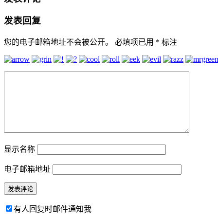
发表回复
您的电子邮箱地址不会被公开。
必填项已用
*
标注
显示名称
电子邮箱地址
有人回复时邮件通知我