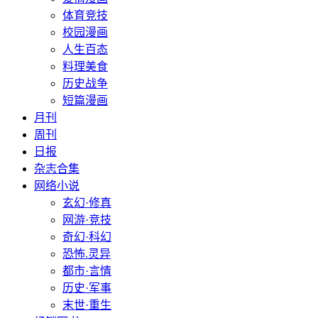
体育竞技
校园漫画
人生百态
料理美食
历史战争
短篇漫画
月刊
周刊
日报
杂志合集
网络小说
玄幻·修真
网游·竞技
奇幻·科幻
恐怖.灵异
都市·言情
历史·军事
末世·重生