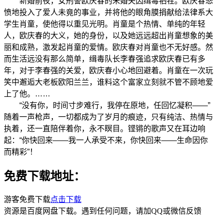
新婚前夜，女刑警欧庆春的未婚夫因缉毒牺牲。欧庆春悲
愤地投入了爱人未竟的事业，并将他的眼角膜捐献给法律系大
学生肖童，使他得以重见光明。肖童是个热情、单纯的年轻
人，欧庆春的大义，她的身份，以及她远远超出肖童想象的美
丽和成熟，激发起肖童的爱情。欧庆春对肖童也不无好感。然
而生活远没有那么简单，缉毒队长李春强追求欧庆春已有多
年，对于李春强的关爱，欧庆春小心地回避着。肖童在一次玩
笑中邂逅大老板欧阳兰兰，谁料这个富家立刻就不管不顾地爱
上了他。……
“没有你，时间寸步难行，我停在原地，任回忆凝积——”
随着一声枪声，一切都成为了岁月的痕迹，只有纯洁、热情与
执着，还一直陪伴着你，永不瞑目。铿锵的歌声又在耳边响
起：“你快回来——我一人承受不来，你快回来——生命因你
而精彩”！
免费下载地址：
游客免费下载
点击下载
资源是百度网盘下载。遇到任何问题，请加QQ或微信反馈