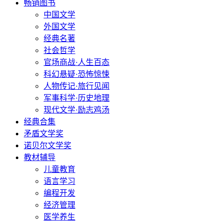
畅销图书
中国文学
外国文学
经典名著
社会哲学
官场商战·人生百态
科幻悬疑·恐怖惊悚
人物传记·旅行见闻
军事科学·历史地理
现代文学·励志鸡汤
经典合集
矛盾文学奖
诺贝尔文学奖
教材辅导
儿童教育
语言学习
编程开发
经济管理
医学养生