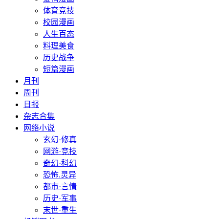
体育竞技
校园漫画
人生百态
料理美食
历史战争
短篇漫画
月刊
周刊
日报
杂志合集
网络小说
玄幻·修真
网游·竞技
奇幻·科幻
恐怖.灵异
都市·言情
历史·军事
末世·重生