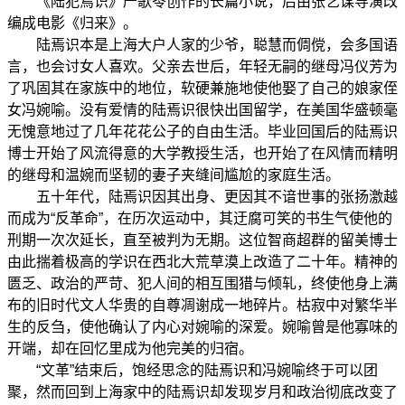
《陆犯焉识》严歌苓创作的长篇小说，后由张艺谋导演改
编成电影《归来》。
陆焉识本是上海大户人家的少爷，聪慧而倜傥，会多国语
言，也会讨女人喜欢。父亲去世后，年轻无嗣的继母冯仪芳为
了巩固其在家族中的地位，软硬兼施地使他娶了自己的娘家侄
女冯婉喻。没有爱情的陆焉识很快出国留学，在美国华盛顿毫
无愧意地过了几年花花公子的自由生活。毕业回国后的陆焉识
博士开始了风流得意的大学教授生活，也开始了在风情而精明
的继母和温婉而坚韧的妻子夹缝间尴尬的家庭生活。
五十年代，陆焉识因其出身、更因其不谙世事的张扬激越
而成为“反革命”，在历次运动中，其迂腐可笑的书生气使他的
刑期一次次延长，直至被判为无期。这位智商超群的留美博士
由此揣着极高的学识在西北大荒草漠上改造了二十年。精神的
匮乏、政治的严苛、犯人间的相互围猎与倾轧，终使他身上满
布的旧时代文人华贵的自尊凋谢成一地碎片。枯寂中对繁华半
生的反刍，使他确认了内心对婉喻的深爱。婉喻曾是他寡味的
开端，却在回忆里成为他完美的归宿。
“文革”结束后，饱经思念的陆焉识和冯婉喻终于可以团
聚，然而回到上海家中的陆焉识却发现岁月和政治彻底改变了