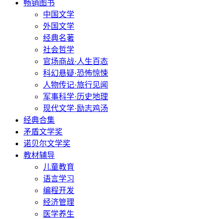
畅销图书
中国文学
外国文学
经典名著
社会哲学
官场商战·人生百态
科幻悬疑·恐怖惊悚
人物传记·旅行见闻
军事科学·历史地理
现代文学·励志鸡汤
经典合集
矛盾文学奖
诺贝尔文学奖
教材辅导
儿童教育
语言学习
编程开发
经济管理
医学养生