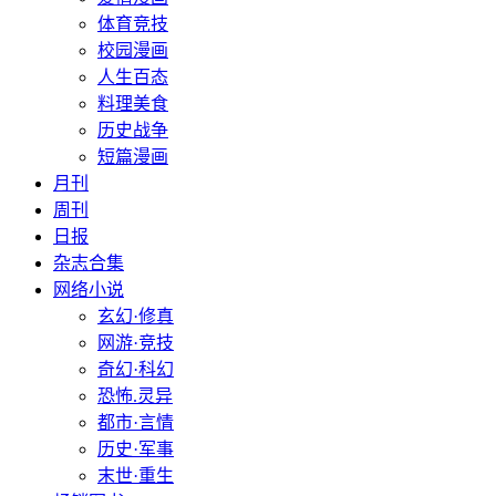
体育竞技
校园漫画
人生百态
料理美食
历史战争
短篇漫画
月刊
周刊
日报
杂志合集
网络小说
玄幻·修真
网游·竞技
奇幻·科幻
恐怖.灵异
都市·言情
历史·军事
末世·重生