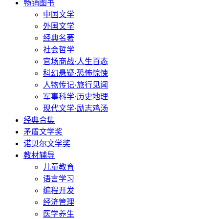
畅销图书
中国文学
外国文学
经典名著
社会哲学
官场商战·人生百态
科幻悬疑·恐怖惊悚
人物传记·旅行见闻
军事科学·历史地理
现代文学·励志鸡汤
经典合集
矛盾文学奖
诺贝尔文学奖
教材辅导
儿童教育
语言学习
编程开发
经济管理
医学养生